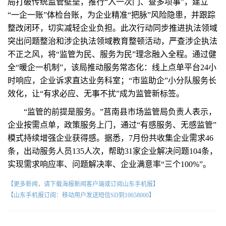
局打破传统监管壁垒，推行“入一次门、查多项事”，建立
“一企一账”体检台账，为企业精准“把脉”风险隐患，并跟踪
整改闭环，切实减轻企业负担。此次行动同步推进执法领域
突出问题整治和涉企执法领域教育整顿活动，严查涉企执法
不正之风，将“监管为民、服务为民”理念融入全程。通过健
全“暖企一机制”，该局推动服务常态化：线上点单平台24小
时响应，企业诉求直达业务科室；“市监助企”小分队服务长
效化，让“有求必应、无事不扰”成为监管新标签。
“监管的前提是服务。”莒南县市场监管局负责人表示，
企业按需点单，政策服务上门，通过“有感服务、无感监管”
模式持续增强企业获得感。据悉，7月份共收集企业需求46
条，出动服务人员135人次，帮助31家企业解决问题104条，
实现需求响应率、问题解决率、企业满意率“三个100%”。
【更多新闻，请下载海报新闻客户端或订阅山东手机报】
【山东手机报订阅：移动用户发送短信SD到10658000】