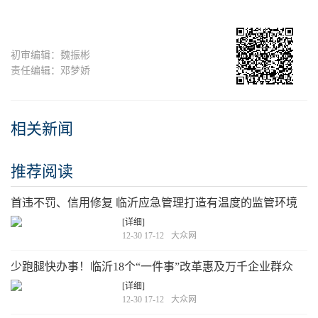
初审编辑：魏振彬
责任编辑：邓梦娇
相关新闻
推荐阅读
首违不罚、信用修复 临沂应急管理打造有温度的监管环境
[详细]
12-30 17-12
大众网
少跑腿快办事！临沂18个“一件事”改革惠及万千企业群众
[详细]
12-30 17-12
大众网