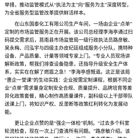
举措，推动监管模式从“执法为主”向“服务为主”深度转型，
为全省服务型监管改革提供鲜活样本。
在山东国泰化工有限公司生产车间，一场由企业“点单”
定制的市场监管服务正在开展。该公司总经理李海亭通过扫
码提交需求后，莒南县市场监管局一级行政执法员路彦敏、
吴永梅、闫泓宇与四级主办皮纪廷组成服务小分队，携特种
设备、产品质量、计量等领域专家上门。“专业人员现场讲
解新政策，帮我们排查设备隐患，还指导升级安全生产体
系，实实在在解了燃眉之急！”李海亭感慨道。这正是该局
“惠企一堂课”的生动实践：企业按需定制课程，根据不同企
业“点单”需求量身定制安全合规、质量提升、品牌培育等差
异化政策套餐，精心制作高质量课件，副科级以上干部带队
送课上门，将知识产权、反垄断等政策红利转化为发展动
能。
更让企业点赞的是“强企一体检”机制。“过去多个科室
轮流检查，现在一次上门查清所有问题。”路彦敏介绍。该