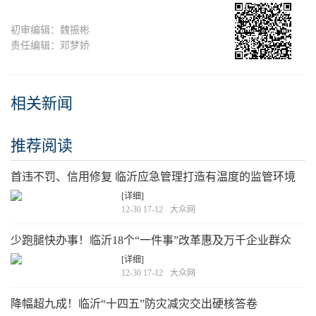
初审编辑：魏振彬
责任编辑：邓梦娇
相关新闻
推荐阅读
首违不罚、信用修复 临沂应急管理打造有温度的监管环境
[详细]
12-30 17-12
大众网
少跑腿快办事！临沂18个“一件事”改革惠及万千企业群众
[详细]
12-30 17-12
大众网
降幅超九成！临沂“十四五”防灾减灾交出硬核答卷