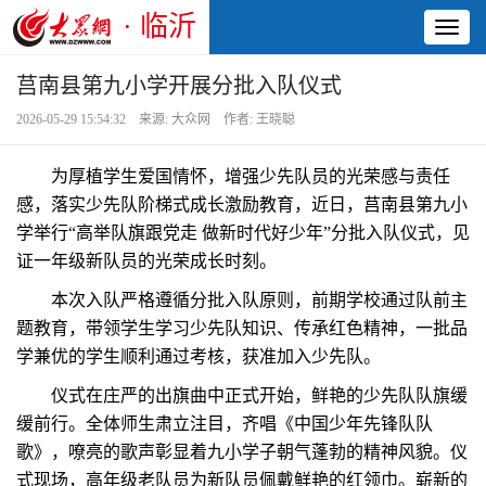
· 临沂
Toggl
naviga
莒南县第九小学开展分批入队仪式
2026-05-29 15:54:32 来源: 大众网 作者: 王晓聪
为厚植学生爱国情怀，增强少先队员的光荣感与责任
感，落实少先队阶梯式成长激励教育，近日，莒南县第九小
学举行“高举队旗跟党走 做新时代好少年”分批入队仪式，见
证一年级新队员的光荣成长时刻。
本次入队严格遵循分批入队原则，前期学校通过队前主
题教育，带领学生学习少先队知识、传承红色精神，一批品
学兼优的学生顺利通过考核，获准加入少先队。
仪式在庄严的出旗曲中正式开始，鲜艳的少先队队旗缓
缓前行。全体师生肃立注目，齐唱《中国少年先锋队队
歌》，嘹亮的歌声彰显着九小学子朝气蓬勃的精神风貌。仪
式现场，高年级老队员为新队员佩戴鲜艳的红领巾。崭新的