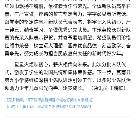
红领巾飘扬在胸前，象征着责任与荣光。全体新队员高举右
拳，庄严宣誓，铿锵的誓言坚定有力，字字彰显着听党话、
跟党走的坚定信念。新队员代表表态，将牢记入队初心，严
于律己、勤奋学习，争做优秀少先队员。卞乐英校长对新队
员的光荣入队表示祝贺，并寄予殷切期望，希望队员们珍惜
红领巾荣誉，树立远大理想，涵养优良品德，刻苦勤学、奋
勇争先，努力成长为担当民族复兴大任的新时代好少年。
星星火炬映初心，薪火相传向未来。此次分批入队仪
式，激发了学生的爱国热情和集体荣誉感。下一步，莒南县
第九小学将继续深耕少先队思想引领工作，以多彩少先队活
动助力少年儿童阳光向善、逐梦成长。 （通讯员 王晓聪）
【更多新闻，请下载海报新闻客户端或订阅山东手机报】
【山东手机报订阅：移动用户发送短信SD到10658000】