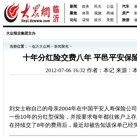
新闻
政务
民生
公益
汽车
聚焦
体育
视频
商城
房产
论坛
读报
娱乐
美图
旅游
大众报业集团主办
当前位置：
>
临沂大众网
>
新闻聚焦
>
十年分红险交费八年 平邑平安保
2012-07-06 16:32 作者：本记 来源
刘女士称自己的母亲2004年在中国平安人寿保险公
一份10年的分红型保险，并按要求每年都往账户上存入
在持续交了8年的费用后，最近却被告知该保单已经