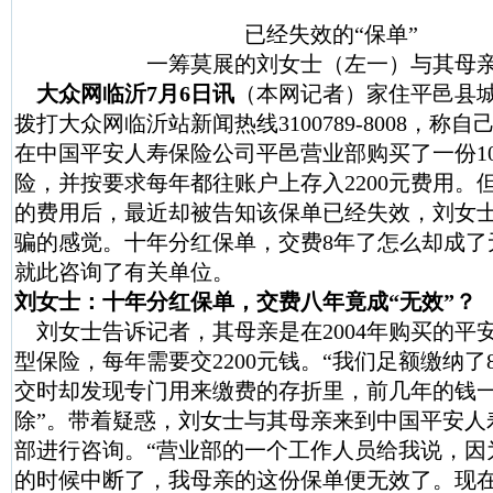
已经失效的“保单”
一筹莫展的刘女士（左一）与其母
大众网临沂7月6日讯
（本网记者）家住平邑县
拨打大众网临沂站新闻热线3100789-8008，称自己
在中国平安人寿保险公司平邑营业部购买了一份1
险，并按要求每年都往账户上存入2200元费用。
的费用后，最近却被告知该保单已经失效，刘女
骗的感觉。十年分红保单，交费8年了怎么却成了
就此咨询了有关单位。
刘女士：十年分红保单，交费八年竟成“无效”？
刘女士告诉记者，其母亲是在2004年购买的平
型保险，每年需要交2200元钱。“我们足额缴纳了
交时却发现专门用来缴费的存折里，前几年的钱
除”。带着疑惑，刘女士与其母亲来到中国平安人
部进行咨询。“营业部的一个工作人员给我说，因
的时候中断了，我母亲的这份保单便无效了。现