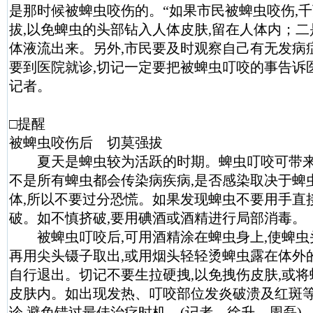
是那时候被蜱虫咬伤的。“如果市民被蜱虫咬伤,
拔,以免蜱虫的头部钻入人体皮肤,留在人体内；
体液流出来。另外,市民要及时观察自己有无发病症
要到医院就诊,切记一定要把被蜱虫叮咬的事告诉
记者。
□提醒
被蜱虫咬伤后 切莫强拔
夏天是蜱虫较为活跃的时期。蜱虫叮咬可带来
不是所有蜱虫都会传染病疾病,是否感染取决于蜱
体,所以不要过分恐慌。如果发现蜱虫不要用手直
破。如不慎挤破,要用碘酒或酒精进行局部消毒。
被蜱虫叮咬后,可用酒精涂在蜱虫身上,使蜱虫
再用尖头镊子取出,或用烟头轻轻烫蜱虫露在体外
自行退出。切记不要生拉硬拽,以免拽伤皮肤,或
皮肤内。如出现发热、叮咬部位发炎破溃及红斑等
诊,避免错过最佳治疗时机。(记者 徐升 周磊)