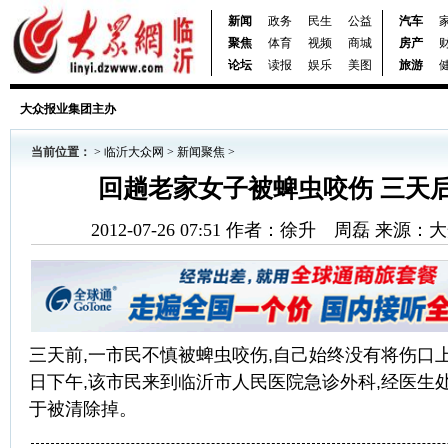
新闻
政务
民生
公益
汽车
聚焦
体育
视频
商城
房产
论坛
读报
娱乐
美图
旅游
大众报业集团主办
当前位置：
>
临沂大众网
>
新闻聚焦
>
回趟老家女子被蜱虫咬伤 三天
2012-07-26 07:51 作者：徐升 周磊 来源
三天前,一市民不慎被蜱虫咬伤,自己始终没有将伤口上
日下午,该市民来到临沂市人民医院急诊外科,经医生
于被清除掉。