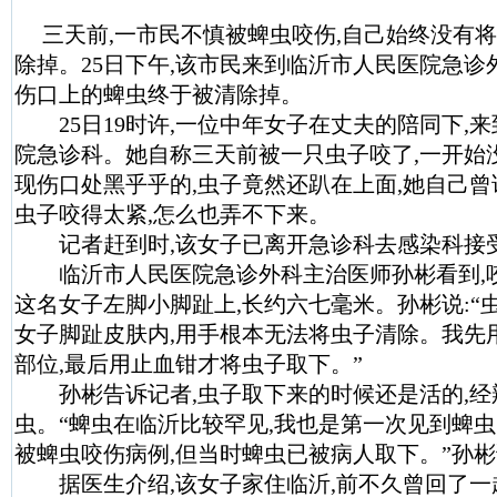
三天前,一市民不慎被蜱虫咬伤,自己始终没有
除掉。25日下午,该市民来到临沂市人民医院急诊外
伤口上的蜱虫终于被清除掉。
25日19时许,一位中年女子在丈夫的陪同下,
院急诊科。她自称三天前被一只虫子咬了,一开始
现伤口处黑乎乎的,虫子竟然还趴在上面,她自己曾
虫子咬得太紧,怎么也弄不下来。
记者赶到时,该女子已离开急诊科去感染科接
临沂市人民医院急诊外科主治医师孙彬看到,
这名女子左脚小脚趾上,长约六七毫米。孙彬说:“
女子脚趾皮肤内,用手根本无法将虫子清除。我先
部位,最后用止血钳才将虫子取下。”
孙彬告诉记者,虫子取下来的时候还是活的,经
虫。“蜱虫在临沂比较罕见,我也是第一次见到蜱
被蜱虫咬伤病例,但当时蜱虫已被病人取下。”孙
据医生介绍,该女子家住临沂,前不久曾回了一