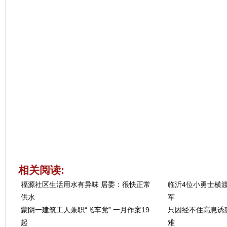
相关阅读:
福源社区生活用水有异味 居委：很快正常
临沂4位小勇士横
供水
军
蒙阴一建筑工人兼职“飞车党” 一月作案19
只因经不住高息诱惑
起
难