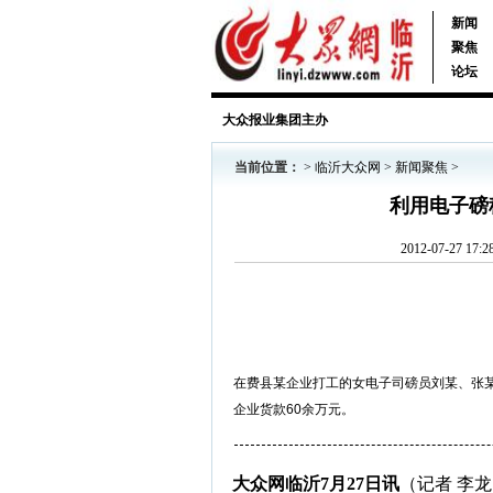
新闻
聚焦
论坛
大众报业集团主办
当前位置：
>
临沂大众网
>
新闻聚焦
>
利用电子磅
2012-07-27
在费县某企业打工的女电子司磅员刘某、张
企业货款60余万元。
大众网临沂
7
月
27
日讯
（记者 李龙