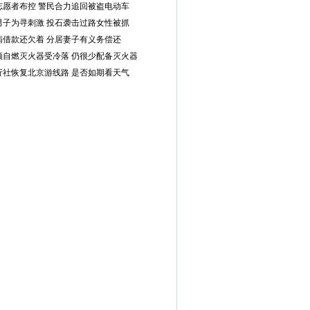
志愿者布控 警民合力追回被盗电动车
男子为寻刺激 投石袭击过路女性被抓
病借款还欠着 分居妻子有义务偿还
频自燃灭火器受冷落 仍很少配备灭火器
行社恢复北京游线路 是否如期看天气