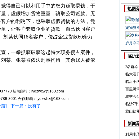
，觉得自己可以利用手中的权力赚取易钱，于
热图
商量，虚假增加货物重量，骗取公司货款。无
在客户的利诱下，也采取虚假货物的方法，凭
宠物狗
磅单，让客户套取企业的货款，自己伙同客户
、刘某伙同16名客户，侵占企业货款60余万
岁月夺
侦查，一举抓获破获这起特大职务侵占案件，
临沂
，刘某、张某被依法刑事拘留，其余16人被依
2名群
临大召
临沂千
百里沂
37770 新闻邮箱：lydzwxw@163.com
农交会4
89-8001 合作邮箱：lydzwhz@163.com
临沂7千
一篇
] 下一篇：没有了
蒙山饮
新闻
利用电子