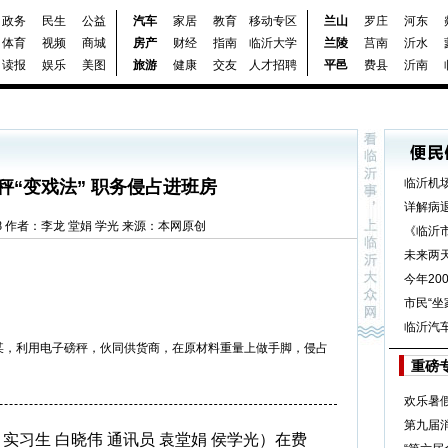
政务
民生
公益
汽车
家居
教育
移动专区
兰山
罗庄
河东
体育
视频
商城
房产
财经
指南
临沂大学
兰陵
莒南
沂水
读报
娱乐
美图
旅游
健康
交友
人才招聘
平邑
费县
沂南
临沂机
秤“变戏法” 职务侵占进班房
详解病
 17:28 作者：李龙 堂娟 学光 来源：本网原创
《临沂
未来两
今年20
市民“坐
临沂汽
某，利用电子磅秤，伙同供货商，在原材料重量上做手脚，侵占
重磅
欢乐暑
第九届
 实习生 白晓伟 通讯员 袁堂娟 侯学光）
在费