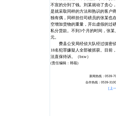
不宣的分到了钱。刘某就动了贪心
是就采取同样的方法和熟识的客户
独有偶，同样担任司磅员的张某也
空增加货物的重量，开出虚假的过
私分货款。不到3个月的时间，张某
元。
费县公安局经侦大队经过缜密
18名犯罪嫌疑人全部被抓获。目前
法直保待诉。
（
bxw
）
(责任编辑：韩筱)
新闻热线：0539-70
合作热线：0539-31007
[
上