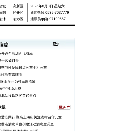
郯城
高新区
2026年8月8日 星期六
蒙阴
经开区
新闻热线:0539-7037779
临沭
临港区
通讯员qq群:97190667
场开通至深圳直飞航班
退手续如何办
市季节性便民摊点分布图》公布
天临沂有雷阵雨
0眼山丘井为村民送清泉
家中”可缴水费
车北站设铁路客票代售点
专题
假爱心同行 颐高上海街关注农村留守儿童
消费者满意单位创建活动满意度调查