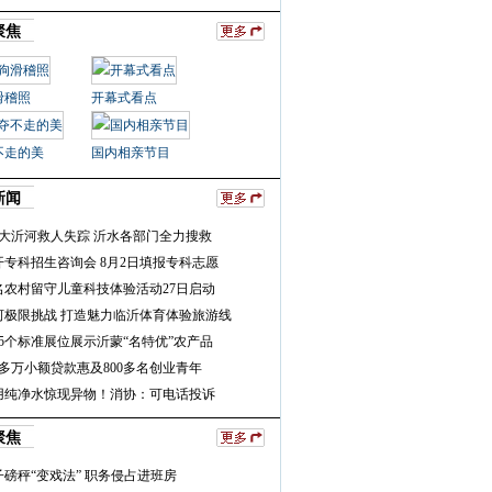
聚焦
滑稽照
开幕式看点
不走的美
国内相亲节目
新闻
众大沂河救人失踪 沂水各部门全力搜救
开专科招生咨询会 8月2日填报专科志愿
名农村留守儿童科技体验活动27日启动
河极限挑战 打造魅力临沂体育体验旅游线
5个标准展位展示沂蒙“名特优”农产品
多万小额贷款惠及800多名创业青年
用纯净水惊现异物！消协：可电话投诉
聚焦
磅秤“变戏法” 职务侵占进班房