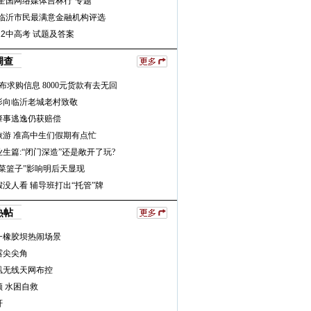
全国网络媒体吉林行”专题
年临沂市民最满意金融机构评选
12中高考 试题及答案
调查
布求购信息 8000元货款有去无回
影向临沂老城老村致敬
肇事逃逸仍获赔偿
旅游 准高中生们假期有点忙
生篇:“闭门深造”还是敞开了玩?
“菜篮子”影响明后天显现
没人看 辅导班打出“托管”牌
热帖
一橡胶坝热闹场景
露尖尖角
凰无线天网布控
 水困自救
轩