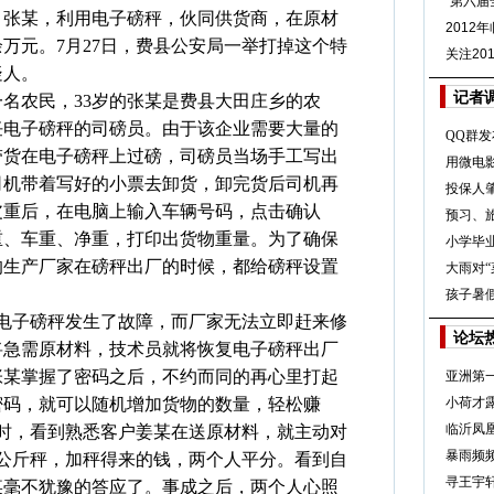
“第六届
、张某，利用电子磅秤，伙同供货商，在原材
2012
余万元。7月27日，费县公安局一举打掉这个特
关注20
疑人。
记者
一名农民，33岁的张某是费县大田庄乡的农
任电子磅秤的司磅员。由于该企业需要大量的
QQ群发
带货在电子磅秤上过磅，司磅员当场手工写出
用微电
司机带着写好的小票去卸货，卸完货后司机再
投保人
皮重后，在电脑上输入车辆号码，点击确认
预习、
重、车重、净重，打印出货物重量。为了确保
小学毕业
的生产厂家在磅秤出厂的时候，都给磅秤设置
大雨对
。
孩子暑假
业的电子磅秤发生了故障，而厂家无法立即赶来修
论坛
将急需原材料，技术员就将恢复电子磅秤出厂
张某掌握了密码之后，不约而同的再心里打起
亚洲第
密码，就可以随机增加货物的数量，轻松赚
小荷才
临沂凤
夜班时，看到熟悉客户姜某在送原材料，就主动对
暴雨频频
0公斤秤，加秤得来的钱，两个人平分。看到自
寻王宇
某毫不犹豫的答应了。事成之后，两个人心照