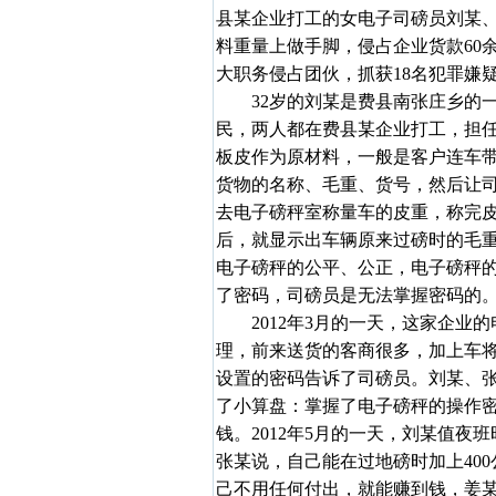
县某企业打工的女电子司磅员刘某
料重量上做手脚，侵占企业货款60
大职务侵占团伙，抓获18名犯罪嫌
32岁的刘某是费县南张庄乡的
民，两人都在费县某企业打工，担
板皮作为原材料，一般是客户连车
货物的名称、毛重、货号，然后让
去电子磅秤室称量车的皮重，称完
后，就显示出车辆原来过磅时的毛
电子磅秤的公平、公正，电子磅秤
了密码，司磅员是无法掌握密码的
2012年3月的一天，这家企
理，前来送货的客商很多，加上车
设置的密码告诉了司磅员。刘某、
了小算盘：掌握了电子磅秤的操作
钱。2012年5月的一天，刘某值
张某说，自己能在过地磅时加上40
己不用任何付出，就能赚到钱，姜