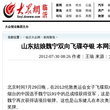
新闻
政务
民生
公益
汽车
聚焦
体育
视频
商城
房产
论坛
读报
娱乐
美图
旅游
大众报业集团主办
当前位置：
>
临沂大众网
>
新闻聚焦
>
山东姑娘魏宁双向飞碟夺银 本网
2012-07-30 08:26 作者：王瑜 来
北京时间7月29日晚，在2012伦敦奥运会女子飞碟
烟台的中国选手魏宁以91中的总成绩获得亚军，这
魏宁再次获得该项目银牌。这也是山东健儿在本次奥
奖牌。