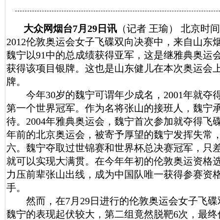
大众网
烟台7月29日讯
（记者 王瑜）
北京时间
2012伦敦奥运会女子飞碟双向决赛中，来自山东
魏宁以91中的总成绩获得亚军，这是继雅典奥运
获得该项目银牌。这也是山东健儿在本次奥运会
牌。
今年30岁的魏宁可谓年少成名，2001年就夺
第一个世界冠军。作为名将张山的接班人，魏宁
待。2004年雅典奥运会，魏宁首次参加就夺得飞
年前的北京奥运会，被寄予厚望的魏宁发挥失常
六。魏宁夺取过世锦赛和世界杯总决赛冠军，只
就可以实现大满贯。在今年年初的伦敦奥运资格
力压前辈张山出线，成为中国队唯一获得参赛资
手。
然而，在7月29日进行的伦敦奥运会女子飞碟
魏宁的表现起伏较大，第二组竟然脱靶6次，最终