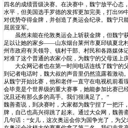
四名的成绩晋级决赛。在决赛中，魏宁放平心态
水平，但美国选手罗德的发挥更加完美，打出99
对优势夺得金牌，并创造了奥运会纪录。魏宁只能
屈居亚军。
虽然未能在伦敦奥运会上斩获金牌，但魏宁获
足以让她的家乡——山东烟台莱州市夏邱镇夏北
州市政府有关领导、镇村干部、村民和各路媒体
对准了这个普通的农家小院，为魏宁的父母送上
大众网记者也在第一时间电话连线了魏宁的父
到记者电话时，魏大叔的声音里仍然流露着激动
从魏宁开始比赛，他和老伴一直守在电视机前看现
会毕竟是个世界级的重大赛事，她能参加比赛已
况且还有那么多的高手。我们很满足了。”
魏善斋说，到决赛时，大家都为魏宁捏了一把汗
牌，自己也高兴得跳了起来。通过大众网，魏善
几句话：“女儿，这次奥运会你为国争光了，为父
在奥运会这样大的赛事你拿了第二名，我们非