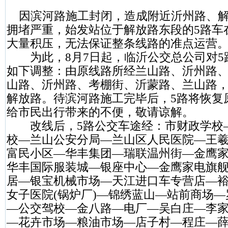
因滨河路施工封闭，造成附近沂州路、解
拥堵严重，始发站位于解放路东段的5路车
大量积压，无法保证整条线路的准点运营
为此，8月7日起，临沂公交总公司对5
如下调整：由原线路所经兰山路、沂州路
山路、沂州路、考棚街、沂蒙路、兰山路
解放路。待滨河路施工完毕后，5路将恢复
给市民出行带来的不便，敬请谅解。
改线后，5路公交车途经：市财政学校
校—兰山公安分局—兰山区人民医院—王
富民小区—华丰集团—瑞联温州街—金鹰
华丰国际服装城—银座中心—金鹰家电旗
居—银宝机械市场—天江进口车专营店—
女子医院(锅炉厂)—锦绣蓝山—站前商场
—公交驾校—金八路—电厂—吴白庄—李
—花卉市场—粮油市场—店子村—程庄—