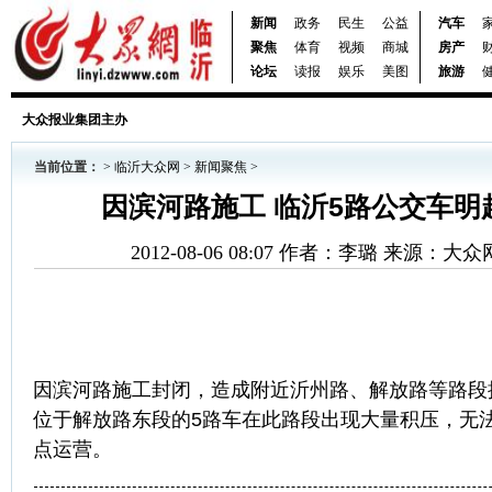
新闻
政务
民生
公益
汽车
聚焦
体育
视频
商城
房产
论坛
读报
娱乐
美图
旅游
大众报业集团主办
当前位置：
>
临沂大众网
>
新闻聚焦
>
因滨河路施工 临沂5路公交车明
2012-08-06 08:07 作者：李璐 来源：
因滨河路施工封闭，造成附近沂州路、解放路等路段
位于解放路东段的5路车在此路段出现大量积压，无
点运营。