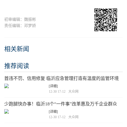
初审编辑：魏振彬
责任编辑：邓梦娇
相关新闻
推荐阅读
首违不罚、信用修复 临沂应急管理打造有温度的监管环境
[详细]
12-30 17-12
大众网
少跑腿快办事！临沂18个“一件事”改革惠及万千企业群众
[详细]
12-30 17-12
大众网