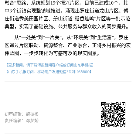
融合”思路，系统规划19个振兴片区，目前已建成10个，其
中3个街镇实现整镇域推进，涌现出罗庄街道龙山片区、傅
庄街道秀美田园片区、册山街道“稻香蛙鸣”片区等一批示范
典型，实现了基础设施、公共服务与群众收入的同步提升。
从“一处美”到“一片美”，从“环境美”到“生活富”，罗庄
区通过片区联动、资源整合、产业融合，正将乡村振兴的宏
伟蓝图，一步步转化为可感可及的现实图景。
【更多新闻，请下载海报新闻客户端或订阅山东手机报】
【山东手机报订阅：移动用户发送短信SD到10658000】
初审编辑：魏振彬
责任编辑：邓梦娇