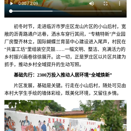
初冬时节，走进临沂市罗庄区龙山片区的小山后村，宽
敞的沥青路通户达巷，洒水车穿行其间，“专精特新”产业园
厂房整齐林立，国际蝴蝶兰育苗中心建设进入尾声，村民在
“共富工坊”里组装空灵鼓……一幅文明、整洁、充满活力的
乡村振兴画卷徐徐展开。这一切，正是罗庄区以片区共建为
抓手，推动乡村全域提升的生动写照。
基础先行：2300万投入推动人居环境“全域焕新”
片区发展，基础是关键。行走在小山后村，随处可见由
本村大学生手绘的墙体彩绘，既美化环境，又留住乡情。