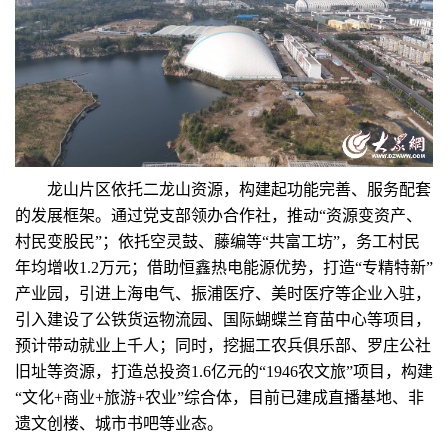
龙山片区依托二龙山资源，构建起功能完善、服务配套
的发展框架。通过党支部领办合作社，推动“资源变资产、
村民变股民”；依托空灵鼓、藤编等“共富工坊”，务工村民
年均增收1.2万元；借助恒鑫热电能源优势，打造“专精特新”
产业园，引进上海电气、振浦医疗、美时医疗等企业入驻，
引入建设了公铁货运物流园、国际蝴蝶兰育苗中心等项目，
预计带动就业上千人；同时，挖掘工农兵俱乐部、罗庄公社
旧址等资源，打造总投资1.6亿元的“1946农文旅”项目，构建
“文化+商业+旅游+农业”综合体，目前已建成直播基地、非
遗文创楼、城市书吧等业态。