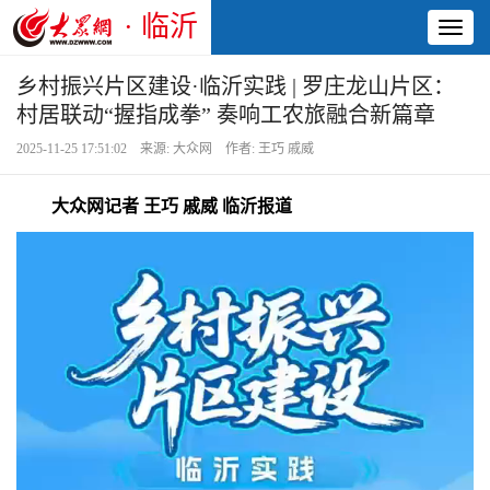
· 临沂
Toggl
naviga
乡村振兴片区建设·临沂实践 | 罗庄龙山片区：
村居联动“握指成拳” 奏响工农旅融合新篇章
2025-11-25 17:51:02 来源: 大众网 作者: 王巧 戚威
大众网记者 王巧 戚威 临沂报道