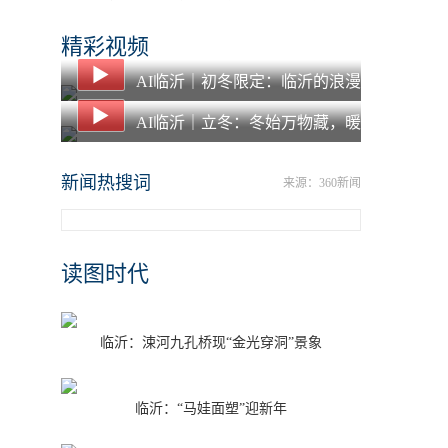
出入境
精彩视频
AI临沂｜初冬限定：临沂的浪漫
都藏在落叶里了
AI临沂｜立冬：冬始万物藏，暖
食愈寒冬
新闻热搜词
来源：360新闻
读图时代
临沂：涑河九孔桥现“金光穿洞”景象
临沂：“马娃面塑”迎新年