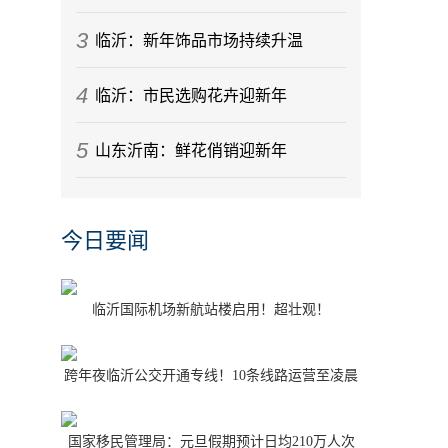
3
临沂：新年饰品市场持续升温
4
临沂：市民选购花卉迎新年
5
山东沂南：鲜花俏销迎新年
今日要闻
临沂国际机场新航站楼启用！超壮观！
跨年夜临沂公交开通专线！10条线路运营至凌晨
1点
国家移民管理局：元旦假期预计日均210万人次