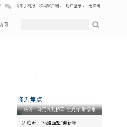
山东手机报
移动客户端
用户登录
无障碍
访问
临沂焦点
临沂：涑河九孔桥现“金光穿洞”景象
2
临沂：“马娃面塑”迎新年