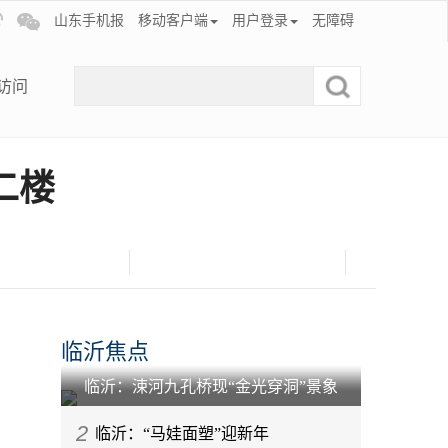
山东手机报
移动客户端
用户登录
无障碍
访问
二楼
临沂焦点
临沂：涑河九孔桥现“金光穿洞”景象
2
临沂：“马娃面塑”迎新年