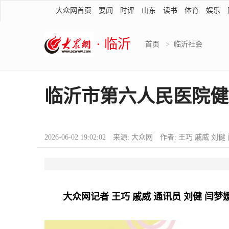
大众网首页
要闻
时评
山东
读书
体育
娱乐
· 临沂
首页
>
临沂社会
临沂市第六人民医院健
2026-06-02 19:02:02 来源: 大众网 作者: 王巧 戚威 刘
大众网记者 王巧 戚威 通讯员 刘健 闫梦