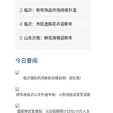
3
临沂：新年饰品市场持续升温
4
临沂：市民选购花卉迎新年
5
山东沂南：鲜花俏销迎新年
今日要闻
临沂国际机场新航站楼启用！超壮观！
跨年夜临沂公交开通专线！10条线路运营至凌晨
1点
国家移民管理局：元旦假期预计日均210万人次