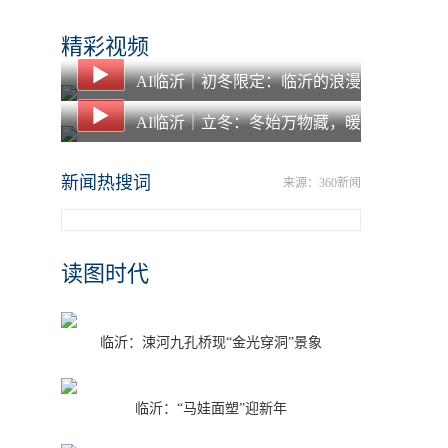
出入境
精彩视频
AI临沂｜初冬限定：临沂的浪漫
都藏在落叶里了
AI临沂｜立冬：冬始万物藏，暖
食愈寒冬
新闻热搜词
来源：360新闻
读图时代
临沂：涑河九孔桥现“金光穿洞”景象
临沂：“马娃面塑”迎新年