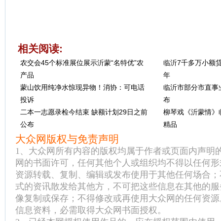
相关阅读:
农交会45个标准展位展示沂蒙“名特优”农
临沂7千多万小额贷
产品
年
蒙山饮用纯净水惊现异物！消协：可电话
临沂市部分市直事
投诉
布
二本一志愿录检今结束 缺额计划29日之前
柳琴戏《沂蒙情》临
公布
精品
大众网版权与免责声明
1、大众网所有内容的版权均属于作者或页面内声明
网的书面许可，任何其他个人或组织均不得以任何形
资源转载、复制、编辑或发布使用于其他任何场合；
式的资讯散发给其他方，不可把这些信息在其他的服
像复制或保存；不得修改或再使用大众网的任何资源
信息资料，必需取得大众网书面授权。