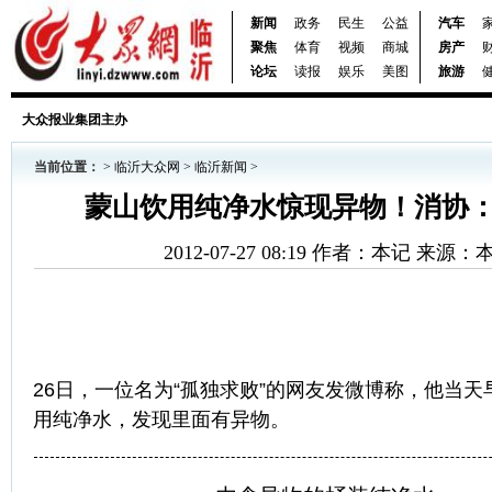
新闻
政务
民生
公益
汽车
聚焦
体育
视频
商城
房产
论坛
读报
娱乐
美图
旅游
大众报业集团主办
当前位置：
>
临沂大众网
>
临沂新闻
>
蒙山饮用纯净水惊现异物！消协
2012-07-27 08:19 作者：本记 来源
26日，一位名为“孤独求败”的网友发微博称，他当
用纯净水，发现里面有异物。