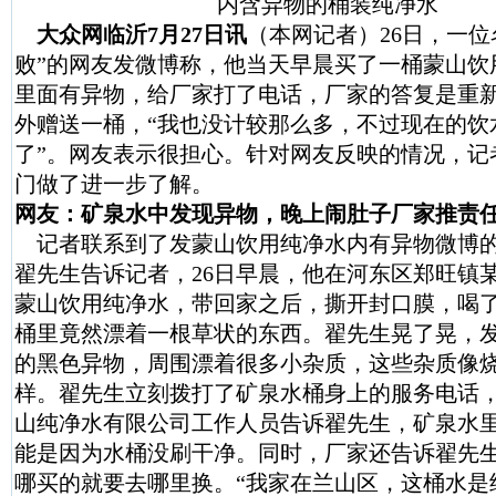
内含异物的桶装纯净水
大众网临沂7月27日讯
（本网记者）26日，一位
败”的网友发微博称，他当天早晨买了一桶蒙山饮
里面有异物，给厂家打了电话，厂家的答复是重
外赠送一桶，“我也没计较那么多，不过现在的饮
了”。网友表示很担心。针对网友反映的情况，记
门做了进一步了解。
网友：矿泉水中发现异物，晚上闹肚子厂家推责
记者联系到了发蒙山饮用纯净水内有异物微博
翟先生告诉记者，26日早晨，他在河东区郑旺镇
蒙山饮用纯净水，带回家之后，撕开封口膜，喝
桶里竟然漂着一根草状的东西。翟先生晃了晃，
的黑色异物，周围漂着很多小杂质，这些杂质像
样。翟先生立刻拨打了矿泉水桶身上的服务电话
山纯净水有限公司工作人员告诉翟先生，矿泉水
能是因为水桶没刷干净。同时，厂家还告诉翟先
哪买的就要去哪里换。“我家在兰山区，这桶水是