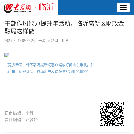
· 临沂
Toggl
naviga
干部作风能力提升年活动，临沂高新区财政金
融局这样做！
2026-04-17 09:32:23 来源: 大众网 作者:
【更多新闻，请下载海报新闻客户端或订阅山东手机报】
【山东手机报订阅：移动用户发送短信SD到10658000】
初审编辑：李静
责任编辑：邓梦娇