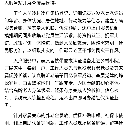
人服务站开展全覆盖摸排。
工作人员逐村逐户走访登记，详细记录退役老兵老党员
的年龄、身体状况、居住地址、行动能力等信息，建立专属
服务台账，落实专人包联、优先预约、逐户上门服务机制。
摸排期间同步收集老党员生活诉求，将资格认证、拥军走
访、政策宣讲一体推进，做到人员底数清、困难需求明、便
民服务准，以细致扎实的工作彰显老区干部为民实干作风。
入户服务中，志愿者携带便携认证设备走进乡村小院、
居民家中。每到一户，工作人员先与退役老兵老党员及其家
属促膝长谈，认真聆听老前辈回忆参军戍边、基层党建的峥
嵘岁月，由衷致敬他们一生跟党走、为国奉献的初心本色。
结合高龄老人身体状况，轻柔有序完成人脸核验、信息核
对、系统录入等整套流程，足不出户即可办结社保认证业
务。
针对家属关心的养老金发放、优抚补贴申领、社保卡使
用、线上自助认证等问题，工作人员现场逐条解读，留存便