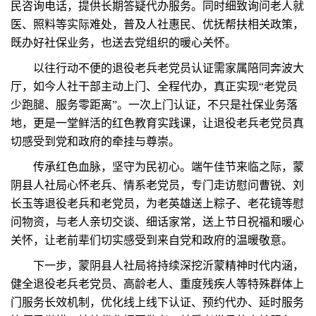
民咨询电话，提供长期答疑代办服务。同时细致询问老人就
医、照料等实际难处，普及人社惠民、优抚帮扶相关政策，
既办好社保业务，也送去党组织的暖心关怀。
以往行动不便的退役老兵老党员认证需家属陪同奔波大
厅，如今人社干部主动上门、全程代办，真正实现“老党员
少跑腿、服务零距离”。一次上门认证，不只是社保业务落
地，更是一堂鲜活的红色教育实践课，让退役老兵老党员真
切感受到党和政府的牵挂与尊崇。
传承红色血脉，坚守为民初心。端午佳节来临之际，蒙
阴县人社局心怀老兵、情系老党员，专门走访慰问曹锐、刘
长玉等退役老兵和老党员，为老英雄送上粽子、老花镜等慰
问物资，与老人亲切交谈、细话家常，送上节日祝福和暖心
关怀，让老前辈们切实感受到来自党和政府的温暖敬意。
下一步，蒙阴县人社局将持续深挖沂蒙精神时代内涵，
健全退役老兵老党员、高龄老人、重度残疾人等特殊群体上
门服务长效机制，优化线上线下认证、预约代办、延时服务