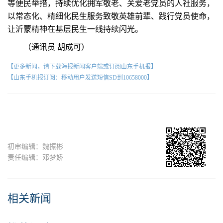
等便民举措，持续优化拥军敬老、关爱老党员的人社服务，
以常态化、精细化民生服务致敬英雄前辈、践行党员使命，
让沂蒙精神在基层民生一线持续闪光。
（通讯员 胡成可）
【更多新闻，请下载海报新闻客户端或订阅山东手机报】
【山东手机报订阅：移动用户发送短信SD到10658000】
初审编辑：魏振彬
责任编辑：邓梦娇
相关新闻