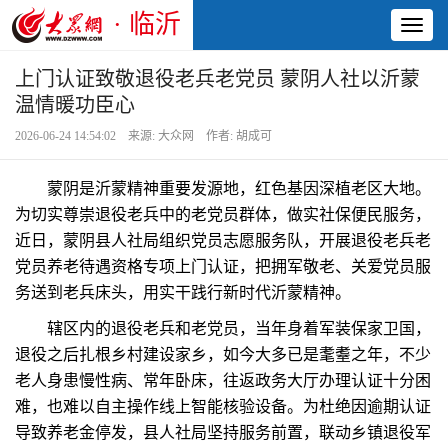
· 临沂
Toggl
naviga
上门认证致敬退役老兵老党员 蒙阴人社以沂蒙
温情暖功臣心
2026-06-24 14:54:02 来源: 大众网 作者: 胡成可
蒙阴是沂蒙精神重要发源地，红色基因深植老区大地。
为切实尊崇退役老兵中的老党员群体，做实社保便民服务，
近日，蒙阴县人社局组织党员志愿服务队，开展退役老兵老
党员养老待遇资格专项上门认证，把拥军敬老、关爱党员服
务送到老兵床头，用实干践行新时代沂蒙精神。
辖区内的退役老兵和老党员，当年身着军装保家卫国，
退役之后扎根乡村建设家乡，如今大多已是耄耋之年，不少
老人身患慢性病、常年卧床，往返政务大厅办理认证十分困
难，也难以自主操作线上智能核验设备。为杜绝因逾期认证
导致养老金停发，县人社局坚持服务前置，联动乡镇退役军