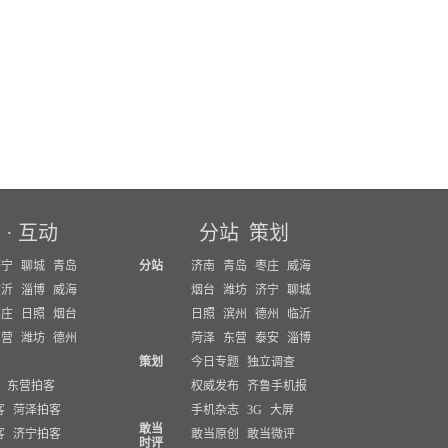
坛
·
互动
分站
策划
济宁
聊城
青岛
分站
济南
青岛
枣庄
威海
临沂
淄博
威海
烟台
潍坊
济宁
聊城
枣庄
日照
烟台
日照
滨州
德州
临沂
东营
潍坊
德州
菏泽
东营
泰安
淄博
策划
今日专题
独立调查
东营拍客
权威发布
齐鲁手机报
客
菏泽拍客
手机杂志
3G
大屏
敢当
客
济宁拍客
敢当原创
敢当微评
时评