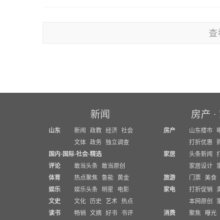
查
新闻
房产
·
山东
新闻
政教
经济
社会
房产
山东楼市
文体
政务
独立调查
打折优惠
国内
·
国际
·
社会
·
精选
家居
头条新闻
评论
敢当头条
敢当原创
家居设计
体育
热点聚焦
鲁能
黄金
旅游
门票
美食
娱乐
娱乐头条
明星
电影
家电
打折促销
文史
文化
历史
艺术
热点
本网原创
读书
畅销
文摘
好书
书评
消费
聚焦
曝光