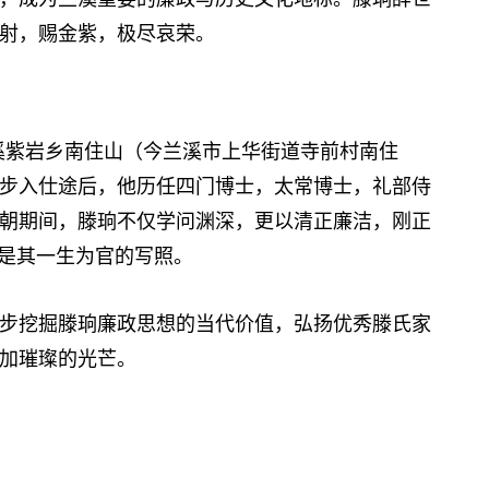
射，赐金紫，极尽哀荣。
兰溪紫岩乡南住山（今兰溪市上华街道寺前村南住
步入仕途后，他历任四门博士，太常博士，礼部侍
朝期间，滕珦不仅学问渊深，更以清正廉洁，刚正
”是其一生为官的写照。
挖掘滕珦廉政思想的当代价值，弘扬优秀滕氏家
更加璀璨的光芒。