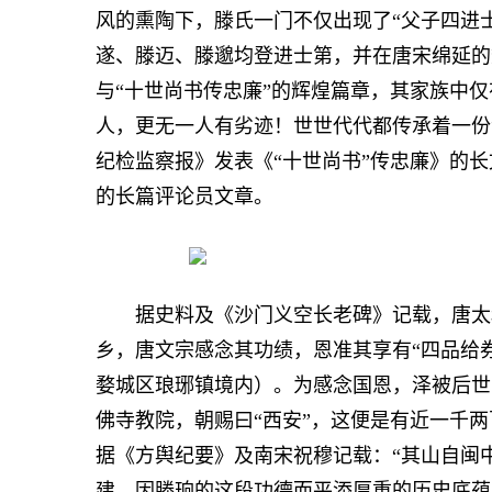
风的熏陶下，滕氏一门不仅出现了“父子四进
遂、滕迈、滕邈均登进士第，并在唐宋绵延的
与“十世尚书传忠廉”的辉煌篇章，其家族中
人，更无一人有劣迹！世世代代都传承着一份清
纪检监察报》发表《“十世尚书”传忠廉》的
的长篇评论员文章。
据史料及《沙门义空长老碑》记载，唐太和
乡，唐文宗感念其功绩，恩准其享有“四品给
婺城区琅琊镇境内）。为感念国恩，泽被后世
佛寺教院，朝赐曰“西安”，这便是有近一千
据《方舆纪要》及南宋祝穆记载：“其山自闽
建，因滕珦的这段功德而平添厚重的历史底蕴