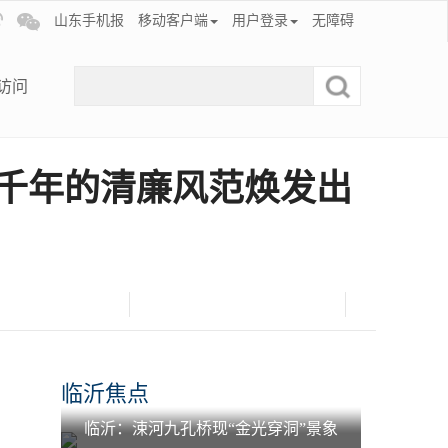
山东手机报
移动客户端
用户登录
无障碍
访问
让千年的清廉风范焕发出
临沂焦点
临沂：涑河九孔桥现“金光穿洞”景象