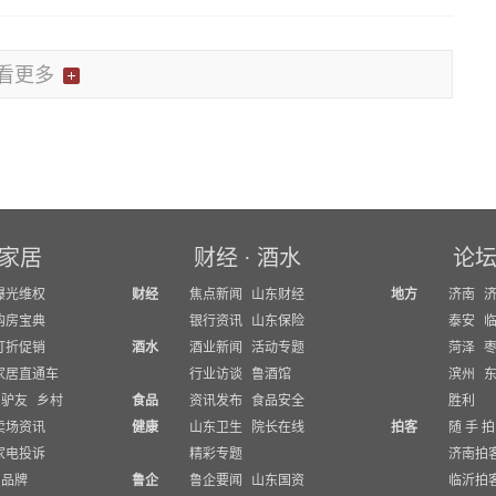
看更多
家居
财经
·
酒水
论
曝光维权
财经
焦点新闻
山东财经
地方
济南
购房宝典
银行资讯
山东保险
泰安
打折促销
酒水
酒业新闻
活动专题
菏泽
家居直通车
行业访谈
鲁酒馆
滨州
驴友
乡村
食品
资讯发布
食品安全
胜利
卖场资讯
健康
山东卫生
院长在线
拍客
随 手 拍
家电投诉
精彩专题
济南拍
品牌
鲁企
鲁企要闻
山东国资
临沂拍