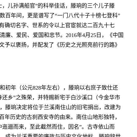
士，儿孙满船官”的科举佳话，滕珦的三个儿子滕
数百年间，更是谱写了“一门八代十子十榜七登科”
仅有确切名字、世系的令以上官宦就达二百九十七
廉、爱民、爱国和忠节。2016年4月25日，《中国
长文予以褒扬，并配发了《历史之光照亮前行的路》
初年（公元828年左右），滕珦以右庶子致仕还
券还乡”之殊荣，并特赐新宅于白沙溪口（今金华市
，滕珦决定将位于兰溪南住山的旧宅捐出，改建为
两百年历史的古刹西安寺的由来。南住山地形独特，
中迤逦而来，至此截然而住，因名”。古寺依山而
，成为兰溪重要的廉政与历史文化地标。滕珦辞世