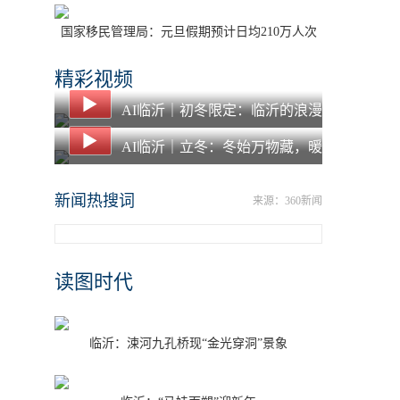
国家移民管理局：元旦假期预计日均210万人次
出入境
精彩视频
AI临沂｜初冬限定：临沂的浪漫
都藏在落叶里了
AI临沂｜立冬：冬始万物藏，暖
食愈寒冬
新闻热搜词
来源：360新闻
读图时代
临沂：涑河九孔桥现“金光穿洞”景象