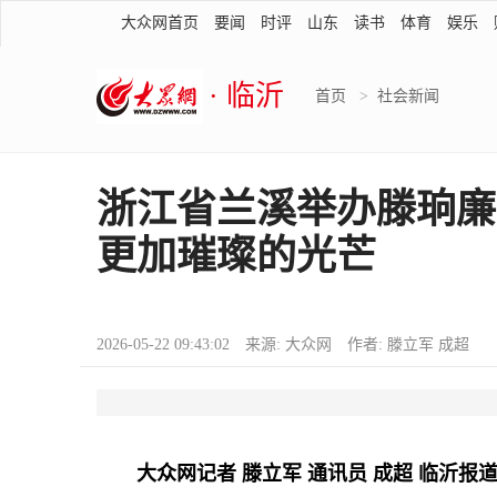
大众网首页
要闻
时评
山东
读书
体育
娱乐
· 临沂
首页
>
社会新闻
浙江省兰溪举办滕珦廉
更加璀璨的光芒
2026-05-22 09:43:02 来源: 大众网 作者: 滕立军 成超
大众网记者 滕立军 通讯员 成超 临沂报