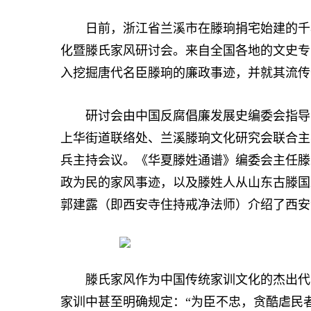
日前，浙江省兰溪市在滕珦捐宅始建的千年
化暨滕氏家风研讨会。来自全国各地的文史专
入挖掘唐代名臣滕珦的廉政事迹，并就其流传
研讨会由中国反腐倡廉发展史编委会指导，
上华街道联络处、兰溪滕珦文化研究会联合主
兵主持会议。《华夏滕姓通谱》编委会主任滕
政为民的家风事迹，以及滕姓人从山东古滕国
郭建露（即西安寺住持戒净法师）介绍了西安
滕氏家风作为中国传统家训文化的杰出代表
家训中甚至明确规定：“为臣不忠，贪酷虐民