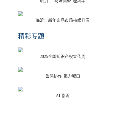
临沂：“马娃面塑”迎新年
临沂：新年饰品市场持续升温
精彩专题
2025全国知识产权宣传周
鲁渝协作·聚力城口
AI 临沂