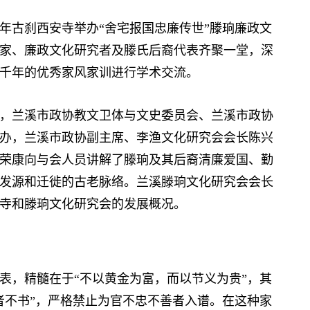
古刹西安寺举办“舍宅报国忠廉传世”滕珦廉政文
家、廉政文化研究者及滕氏后裔代表齐聚一堂，深
千年的优秀家风家训进行学术交流。
兰溪市政协教文卫体与文史委员会、兰溪市政协
办，兰溪市政协副主席、李渔文化研究会会长陈兴
荣康向与会人员讲解了滕珦及其后裔清廉爱国、勤
发源和迁徙的古老脉络。兰溪滕珦文化研究会会长
寺和滕珦文化研究会的发展概况。
，精髓在于“不以黄金为富，而以节义为贵”，其
者不书”，严格禁止为官不忠不善者入谱。在这种家