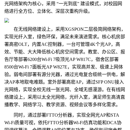
光网络架构为核心，采用 “一光到底” 建设模式，对校园网
络进行全方位、立体化、深层次重构升级。
在无线网络建设上，采用XGSPON二层极简网络架构，
实现光纤入室，绿色环保，满足未来演进需求。核心机房部
署高密OLT，内置AC控制器，一台可管理4K个光AP，高
效、节能、大大降低核心机房空间需求。教室、办公区、报
告厅等部署6200台Wi-Fi 7吸顶光AP W817C，宿舍区部署
8500台Wi-Fi 7面板光AP W827E，实现高并发、极速上网体
验。弱电间部署有源分光器，通过光电复合缆统一供电，解
决AP本地取电难题。室外部署高密AP，通过SFP ONU接入
光网络，实现全校无线一张光网、全域无感漫游。在有线网
络建设上，采用以太全光网络，光纤入室，满足师生高清直
播教学、网络学习、教学资源、视频会议等多样化需求。
同时，通过部署FTTO分析器，实现全网光AP和STA
Wi-Fi质量可视，依托FTTO分析器Wi-Fi仿真功能和DCA协