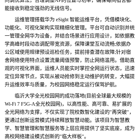
同调优算法，合理调整AP的位置与功率，确保每间宿舍都
能接收到稳定强劲的无线信号。
运维管理搭载华为 eSight 智能运维平台，凭借模块化、
功能化、可视化架构实现精细化管理。平台可自动识别并统
一管理全网华为设备，并结合场景进行应用设计，如依据教
学高峰时段动态调配带宽资源，保障课堂互动流畅;依据办
公区域使用规律预设巡检任务，提前排查潜在故障;针对宿
舍网络使用特点设置流量阈值预警，防止网络滥用。借助直
观的可视化界面，运维人员能实时掌控全网运行状态，迅速
定位异常节点，实现从被动抢修到主动维护的转变，大幅提
升运维效率与质量，为校园网络稳定运行保驾护航。
临沂大学全光校园网的成功落地(目前全球最大规模的
Wi-Fi 7 F5G-A全光校园网)，以高性能、高可靠、易扩展的
全光网络为支撑，不仅实现了院校数智化建设的"再突破"，
更通过创新运营模式持续释放智慧动能。该项目为智慧教
学、智慧管理和智慧服务等上层应用提供了坚实底座，成为
高校网络建设模式创新的"临大样板"。