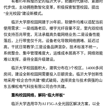
有着85年辉煌历史的临沂大学，把握时代脉动、紧跟时
代步伐，主动拥抱数智化变革，积极探索智慧校园，提出
“全光校园”建设新模式。
临沂大学原校园网建于20年前，软硬件均难以适配当前
使用需求：一是线路老旧，楼宇光纤容量不足，室内双绞线
仅支持百兆带宽，无法承载高负载网络业务;二是设备性能
落后，上行带宽仅千兆，设备老化导致网络拥堵、延迟过
高，干扰日常教学;三是设备品牌混杂，技术标准不统一，
系统整合、集中管理难度大，运维成本居高不下，网络效能
难以发挥，亟待全面升级建设。
临沂大学校园面积大，建筑分布在3个校区，14000多间
房间，建设全新校园网需要投入巨额资金。临沂大学创新性
地采用“校企合作共建”模式破局，选择资金与技术俱强的山
东五棵松电气科技有限公司合作共建。
重构校园网络，解码“临大样板”
临沂大学选用华为AI F5G-A全光园区解决方案，以全