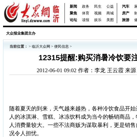
新闻
政务
民生
公益
汽车
聚焦
体育
视频
商城
房产
论坛
读报
娱乐
美图
旅游
大众报业集团主办
当前位置：
>
临沂大众网
>
便民信息
>
12315提醒:购买消暑冷饮要
2012-06-01 09:02 作者：李龙 王云霞
随着夏天的到来，天气越来越热，各种冷饮食品开始
人的冰淇淋、雪糕、冰冻饮料成为当今的畅销商品，
人消费量较大。一些不法商贩为谋取暴利，更是销售
况令人担忧。