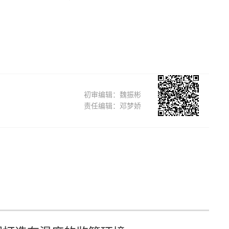
初审编辑：魏振彬
责任编辑：邓梦娇