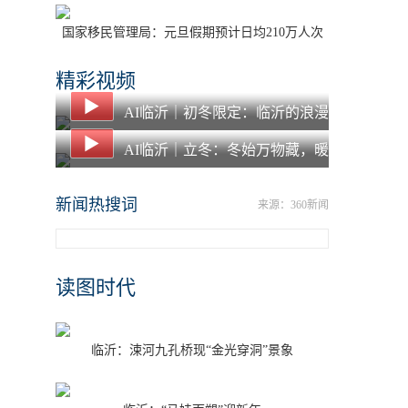
国家移民管理局：元旦假期预计日均210万人次
出入境
精彩视频
AI临沂｜初冬限定：临沂的浪漫
都藏在落叶里了
AI临沂｜立冬：冬始万物藏，暖
食愈寒冬
新闻热搜词
来源：360新闻
读图时代
临沂：涑河九孔桥现“金光穿洞”景象