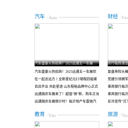
汽车
财经
Auto
Fi
汽车盛宴火热招商！2025远通五一车展欢迎各行老板加入
汽车盛宴火热招商！2025远通五一车展欢
复盘寿险头雁
迎各行老板加入
在一起去远方丨全新星纪元ET增程四驱媒
持，打造稳固
党建引领拥军
体品鉴暨上市发布会—临沂站
百店开业 共赴星途 山东程裕品牌中心正式
——莱商银
莱商银行临
开业
远通国庆车展来了！超值“焕”新，购车正当
开展八一建
庄村开展 “
莱商银行临沂
时
远通国庆车展倒计时！临沂地产车雷驰汽
村”活动
服务中心开
反诈宣传“沉
车购车优惠即将“价”到！
莱商银行临
教育
旅游
Edu
Tou
企业“心坎”