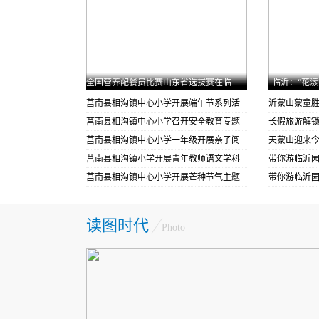
全国营养配餐员比赛山东省选拔赛在临沂市举办
临沂：“花漾
莒南县相沟镇中心小学开展端午节系列活
沂蒙山蒙童
动
莒南县相沟镇中心小学召开安全教育专题
人气爆棚！
长假旅游解锁
家长会
莒南县相沟镇中心小学一年级开展亲子阅
红、蓝三色
天蒙山迎来
读主题活动
莒南县相沟镇小学开展青年教师语文学科
带你游临沂
展示课活动
莒南县相沟镇中心小学开展芒种节气主题
带你游临沂
系列活动
读图时代
Photo