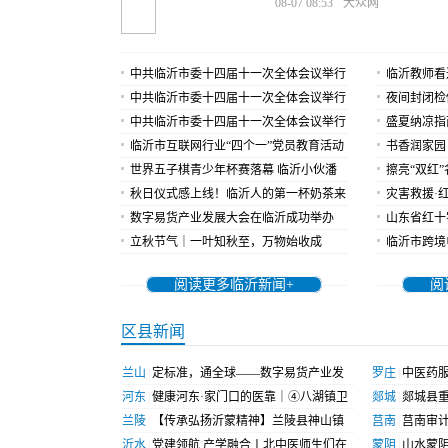
08-07 08:53
大众网
中共临沂市委十四届十一次全体会议举行
临沂教师看
｜王恒菊：推进三级养老服务建设 擦亮
中共临沂市委十四届十一次全体会议举行
“抢车”！
夜间封闭检
医养河东品牌
｜张瑞春：为农业农村现代化贡献基层力
中共临沂市委十四届十一次全体会议举行
三河口隧道
盛夏纳凉指
量
｜侯民：念好“四字诀” 写好社区治理大文
临沂市互联网行业“四个一”党员教育活动
消暑体验
书香润家园
章
成功举行
世界五子棋青少年杯赛落幕 临沂小伙潘
庄社区优秀
擦亮“双红”
冠臣成功夺得世界冠军
秋日仪式感上线！临沂人的第一杯奶茶来
省临沂市红
灾害救援·
了
数字易货产业发展大会在临沂成功举办
机关党建品
市暨兰山区
山东省红十
立秋节气｜一叶知秋至，万物始收成
行
个村卫生室
临沂市跨境
协会互设办
阅读更多临沂新闻+
阅
区县新闻
兰山
|
定标准，通全球——数字易货产业发
罗庄
|
中医药
展大会在临沂成功举办
河东
|
健康河东·家门口的医靠｜④八湖镇卫
罗庄区中医夜
郯城
|
郯城县重
生院耳鼻喉科：小镇硬实力 省派业务院长下
兰陵
|
【传承弘扬沂蒙精神】兰陵县神山镇
支部书记话担
莒南
|
莒南审
沉托起区域大健康
开展 “带着沂蒙精神上大学”主题活动
沂水
|
党建领航 产学融合丨北中医师生们在
兵”促实干
蒙阴
|
山水蒙