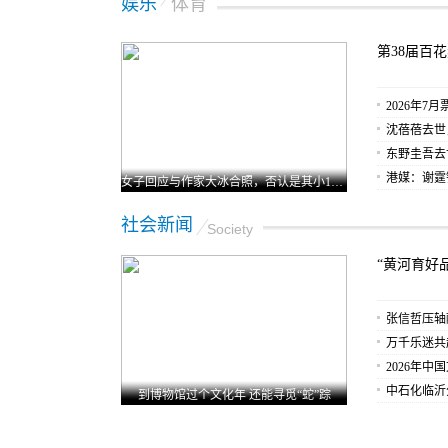
娱乐
体育
第38届百
式，8月1
2026年7
书》成绩亮
沈蓓蓓去世
东野圭吾去
畅销作家”
港媒：谢霆
女子回应与作家大冰合照，否认是其小18岁女友
社会新闻
Society
“黄河育好品
农品推介会
张信哲压轴
二日收官再
万千乐迷共
乐节首日热
2026年
中石化临沂
到博物馆过个文化年 还能寻觅“蛇”踪
企担当