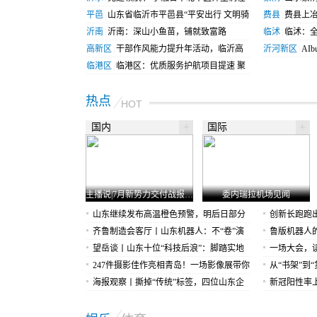
沂水书写中医药赋能答卷
平邑
|
山东省临沂市平邑县“平安出行 文明骑
的理想去处
费县
|
费县上
行”主题宣传 筑牢道路交通安全防线
沂南
|
沂南：深山小鱼苗，铺就致富路
临沭
|
临沭：
高新区
|
干部作风能力提升年活动，临沂高
作
沂河新区
|
AI
新区财政金融局这样做！
临港区
|
临港区：优质服务护航项目提速 聚
GenAI 分
力推动化工产业高端转型
热点
HOT
+
+
国内
国际
主播说|7月新势力交付战报出炉，零跑首破10万成行业里程碑
委内瑞拉机场见闻
山东继续发布高温橙色预警，明后日部分
创新长跑跑
地区有雷阵雨
齐鲁制造会客厅丨山东机器人：不“卷”演
划重点
鲁版机器人的
技“卷”干活
望岳谈丨山东十位“科技后浪”：脚踏实地
一场大会，
与仰望星空
247件摄影佳作亮相青岛！一场影像展带你
码”
从“书架”到
穿越百年建筑记忆
海报观察丨撕掉“传统”标签，四位山东企
在每个人的
新冠阳性率
业家的向“新”之战
专家：轻症