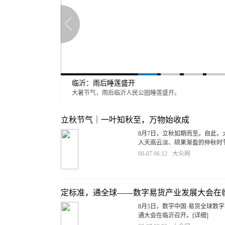
临沂：雨后睡莲盛开
大暑节气，雨后临沂人民公园睡莲盛开。
立秋节气｜一叶知秋至，万物始收成
8月7日，立秋如期而至。自此
入天高云淡、硕果渐盈的仲秋时
08-07 06:12
大众网
定标准，通全球——数字易货产业发展大会在
8月5日，数字中国·易货全球数
通大会在临沂召开。
[详细]