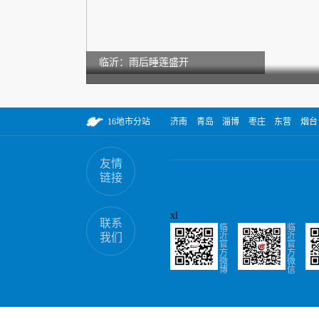
临沂：雨后睡莲盛开
16地市分站
济南
青岛
淄博
枣庄
东营
烟台
友情
链接
xl
联系
临
临
沂
沂
我们
官
官
方
方
微
微
博
信