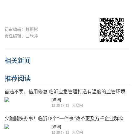
初审编辑：魏振彬
责任编辑：曲欣萍
相关新闻
推荐阅读
首违不罚、信用修复 临沂应急管理打造有温度的监管环境
[详细]
12-30 17-12
大众网
少跑腿快办事！临沂18个“一件事”改革惠及万千企业群众
[详细]
12-30 17-12
大众网