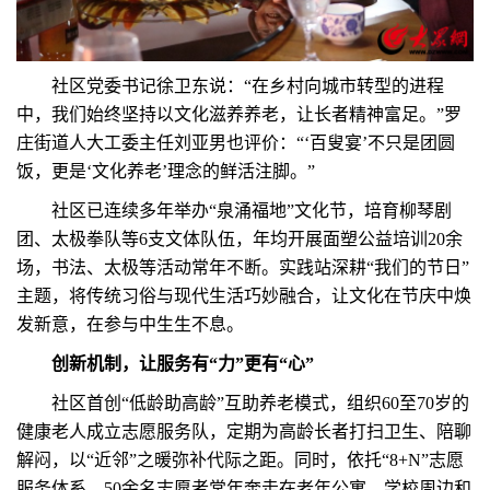
社区党委书记徐卫东说：“在乡村向城市转型的进程
中，我们始终坚持以文化滋养养老，让长者精神富足。”罗
庄街道人大工委主任刘亚男也评价：“‘百叟宴’不只是团圆
饭，更是‘文化养老’理念的鲜活注脚。”
社区已连续多年举办“泉涌福地”文化节，培育柳琴剧
团、太极拳队等6支文体队伍，年均开展面塑公益培训20余
场，书法、太极等活动常年不断。实践站深耕“我们的节日”
主题，将传统习俗与现代生活巧妙融合，让文化在节庆中焕
发新意，在参与中生生不息。
创新机制，让服务有“力”更有“心”
社区首创“低龄助高龄”互助养老模式，组织60至70岁的
健康老人成立志愿服务队，定期为高龄长者打扫卫生、陪聊
解闷，以“近邻”之暖弥补代际之距。同时，依托“8+N”志愿
服务体系，50余名志愿者常年奔走在老年公寓、学校周边和