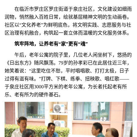
在临沂市罗庄区罗庄街道于泉庄社区，文化建设如细雨
润物，悄然融入百姓日常，绘就基层精神文明的生动画卷。
社区以“文化养老”为鲜明底色，将文明实践、志愿服务与社
区治理有机融合，构筑起一套立体而温暖的文化服务体系。
筑牢阵地，让养老有“家”更有“魂”
午后，老年公寓的院子里，几位老人闲坐树下，悠扬的
《日出东方》随风飘荡。79岁的孙孝彩已在此居住近三年，
她笑着说：“这里吃住不愁，平时唱唱歌、打打太极，日子
过得有滋有味。”打牌、下棋、练拳、扭秧歌、唱红歌——
于泉庄社区用3000平方米的老年公寓，为长者托起老有所
乐、老有所为的硬件基石。