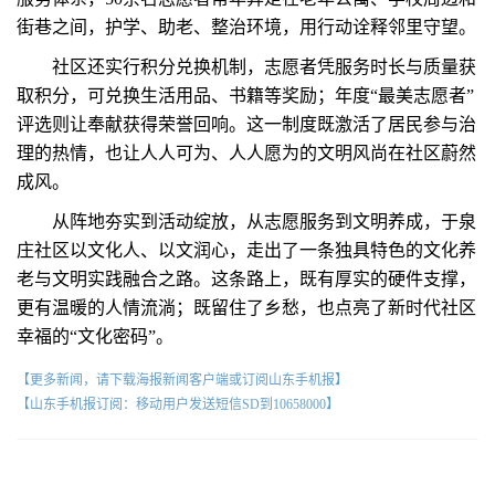
街巷之间，护学、助老、整治环境，用行动诠释邻里守望。
社区还实行积分兑换机制，志愿者凭服务时长与质量获
取积分，可兑换生活用品、书籍等奖励；年度“最美志愿者”
评选则让奉献获得荣誉回响。这一制度既激活了居民参与治
理的热情，也让人人可为、人人愿为的文明风尚在社区蔚然
成风。
从阵地夯实到活动绽放，从志愿服务到文明养成，于泉
庄社区以文化人、以文润心，走出了一条独具特色的文化养
老与文明实践融合之路。这条路上，既有厚实的硬件支撑，
更有温暖的人情流淌；既留住了乡愁，也点亮了新时代社区
幸福的“文化密码”。
【更多新闻，请下载海报新闻客户端或订阅山东手机报】
【山东手机报订阅：移动用户发送短信SD到10658000】