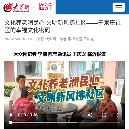
· 临沂
Toggl
naviga
文化养老润民心 文明新风拂社区——于泉庄社
区的幸福文化密码
2026-07-04 18:33:00 来源: 大众网 作者: 李梅 陈莹 王庆龙
大众网记者 李梅 陈莹通讯员 王庆龙 临沂报道