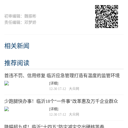
初审编辑：魏振彬
责任编辑：邓梦娇
相关新闻
推荐阅读
首违不罚、信用修复 临沂应急管理打造有温度的监管环境
[详细]
12-30 17-12
大众网
少跑腿快办事！临沂18个“一件事”改革惠及万千企业群众
[详细]
12-30 17-12
大众网
降幅超九成！临沂“十四五”防灾减灾交出硬核答卷