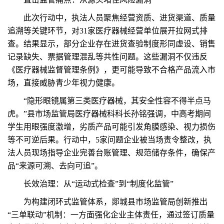
此次行动中，执法人员聚焦经营资质、进货渠道、质量
追溯等关键环节，对31家医疗器械经营单位展开拉网式排
查。结果显示，部分企业存在进货查验制度形同虚设、销售
记录缺失、票据管理混乱等共性问题。这些漏洞不仅违反
《医疗器械监督管理条例》，更可能导致不合格产品流入市
场，直接威胁青少年视力健康。
“隐形眼镜属第三类医疗器械，其安全性容不得半点马
虎。”县市场监管局医疗器械科科长孙铭强调，中高考期间
学生用眼强度激增，劣质产品可能引发角膜感染、视力损伤
等不可逆后果。行动中，5家问题企业被当场责令整改，执
法人员现场指导企业完善台账管理、规范储存条件，确保产
品“来源可溯、去向可追”。
长效治理：从“运动式检查”到“制度化监管”
为构建闭环式监管体系，郯城县市场监管局创新推出
“三单联动”机制：一方面强化企业主体责任，通过签订质量