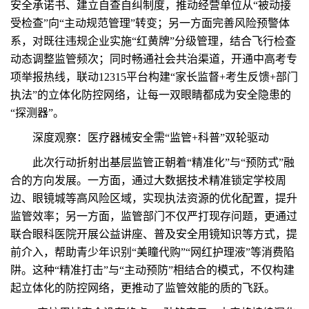
安全承诺书、建立自查自纠制度，推动经营单位从“被动接
受检查”向“主动规范管理”转变；另一方面完善风险预警体
系，对既往违规企业实施“红黄牌”分级管理，结合飞行检查
动态调整监管频次；同时畅通社会共治渠道，开通中高考专
项举报热线，联动12315平台构建“家长监督+考生反馈+部门
执法”的立体化防控网络，让每一双眼睛都成为安全隐患的
“探测器”。
深度观察：医疗器械安全需“监管+科普”双轮驱动
此次行动折射出基层监管正朝着“精准化”与“预防式”融
合的方向发展。一方面，通过大数据技术精准锁定学校周
边、眼镜城等高风险区域，实现执法资源的优化配置，提升
监管效率；另一方面，监管部门不仅严打现存问题，更通过
联合眼科医院开展公益讲座、普及安全用镜知识等方式，提
前介入，帮助青少年识别“美瞳代购”“网红护理液”等消费陷
阱。这种“精准打击”与“主动预防”相结合的模式，不仅构建
起立体化的防控网络，更推动了监管效能的质的飞跃。