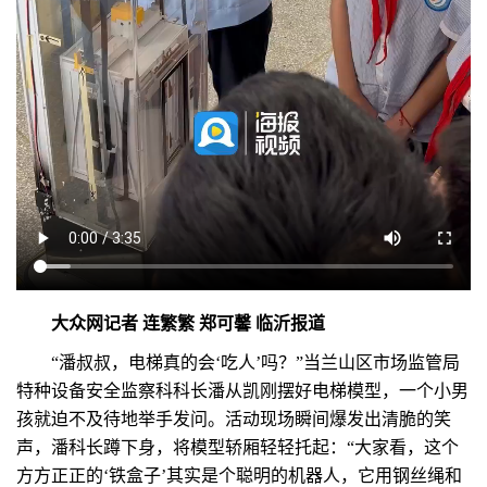
大众网记者 连繁繁 郑可馨 临沂报道
“潘叔叔，电梯真的会‘吃人’吗？”当兰山区市场监管局
特种设备安全监察科科长潘从凯刚摆好电梯模型，一个小男
孩就迫不及待地举手发问。活动现场瞬间爆发出清脆的笑
声，潘科长蹲下身，将模型轿厢轻轻托起：“大家看，这个
方方正正的‘铁盒子’其实是个聪明的机器人，它用钢丝绳和