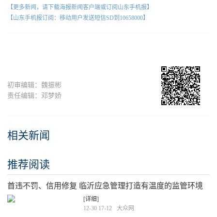
【更多新闻，请下载海报新闻客户端或订阅山东手机报】
【山东手机报订阅：移动用户发送短信SD到10658000】
初审编辑：魏振彬
责任编辑：邓梦娇
相关新闻
推荐阅读
首违不罚、信用修复 临沂应急管理打造有温度的监管环境
[详细]
12-30 17-12
大众网