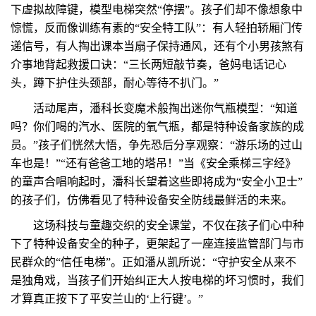
下虚拟故障键，模型电梯突然“停摆”。孩子们却不像想象中
惊慌，反而像训练有素的“安全特工队”：有人轻拍轿厢门传
递信号，有人掏出课本当扇子保持通风，还有个小男孩煞有
介事地背起救援口诀：“三长两短敲节奏，爸妈电话记心
头，蹲下护住头颈部，耐心等待不扒门。”
活动尾声，潘科长变魔术般掏出迷你气瓶模型：“知道
吗？你们喝的汽水、医院的氧气瓶，都是特种设备家族的成
员。”孩子们恍然大悟，争先恐后分享观察：“游乐场的过山
车也是！”“还有爸爸工地的塔吊！”当《安全乘梯三字经》
的童声合唱响起时，潘科长望着这些即将成为“安全小卫士”
的孩子们，仿佛看见了特种设备安全防线最鲜活的未来。
这场科技与童趣交织的安全课堂，不仅在孩子们心中种
下了特种设备安全的种子，更架起了一座连接监管部门与市
民群众的“信任电梯”。正如潘从凯所说：“守护安全从来不
是独角戏，当孩子们开始纠正大人按电梯的坏习惯时，我们
才算真正按下了平安兰山的‘上行键’。”