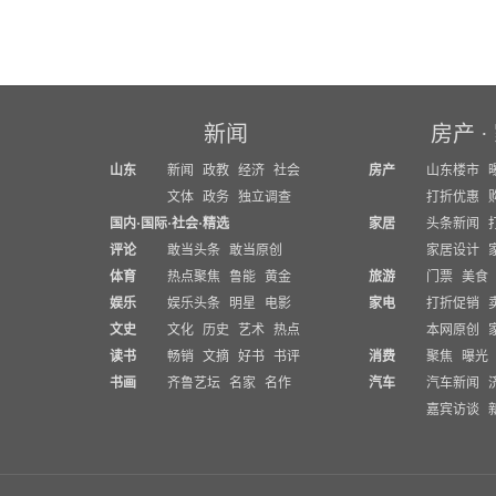
新闻
房产
·
山东
新闻
政教
经济
社会
房产
山东楼市
文体
政务
独立调查
打折优惠
国内
·
国际
·
社会
·
精选
家居
头条新闻
评论
敢当头条
敢当原创
家居设计
体育
热点聚焦
鲁能
黄金
旅游
门票
美食
娱乐
娱乐头条
明星
电影
家电
打折促销
文史
文化
历史
艺术
热点
本网原创
读书
畅销
文摘
好书
书评
消费
聚焦
曝光
书画
齐鲁艺坛
名家
名作
汽车
汽车新闻
嘉宾访谈