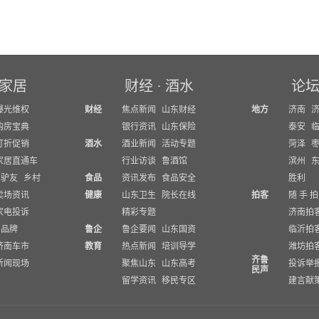
家居
财经
·
酒水
论
曝光维权
财经
焦点新闻
山东财经
地方
济南
购房宝典
银行资讯
山东保险
泰安
打折促销
酒水
酒业新闻
活动专题
菏泽
家居直通车
行业访谈
鲁酒馆
滨州
驴友
乡村
食品
资讯发布
食品安全
胜利
卖场资讯
健康
山东卫生
院长在线
拍客
随 手 拍
家电投诉
精彩专题
济南拍
品牌
鲁企
鲁企要闻
山东国资
临沂拍
济南车市
教育
热点新闻
培训导学
潍坊拍
齐鲁
新闻现场
聚焦山东
山东高考
投诉举
民声
留学资讯
移民专区
建言献