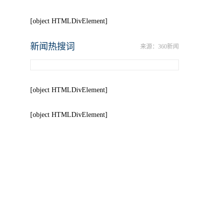
[object HTMLDivElement]
新闻热搜词
来源：360新闻
[object HTMLDivElement]
[object HTMLDivElement]