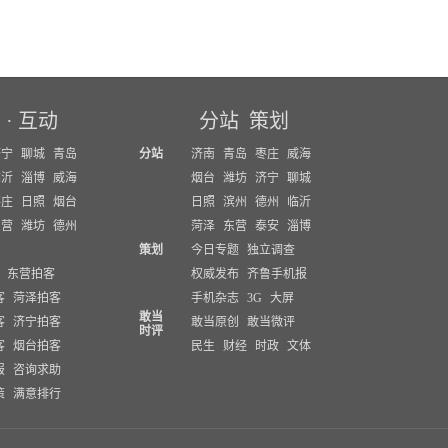
坛
·
互动
分站
策划
济宁
聊城
青岛
分站
济南
青岛
枣庄
威海
临沂
淄博
威海
烟台
潍坊
济宁
聊城
枣庄
日照
烟台
日照
滨州
德州
临沂
东营
潍坊
德州
菏泽
东营
泰安
淄博
策划
今日专题
独立调查
东营拍客
权威发布
齐鲁手机报
客
菏泽拍客
手机杂志
3G
大屏
敢当
客
济宁拍客
敢当原创
敢当微评
时评
客
烟台拍客
民生
财经
时政
文体
报
咨询求助
策
满意排行