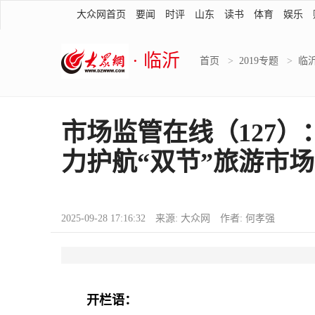
大众网首页
要闻
时评
山东
读书
体育
娱乐
· 临沂
首页
>
2019专题
>
临
市场监管在线（127
力护航“双节”旅游市
2025-09-28 17:16:32 来源: 大众网 作者: 何孝强
开栏语：