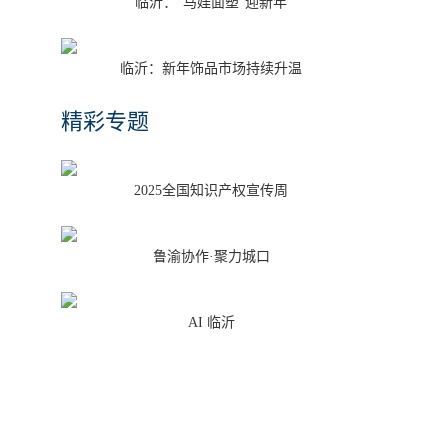
临沂：“马娃面塑”迎新年
临沂：新年饰品市场持续升温
精彩专题
2025全国知识产权宣传周
鲁渝协作·聚力城口
AI 临沂