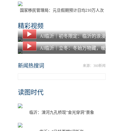
国家移民管理局：元旦假期预计日均210万人次
出入境
精彩视频
AI临沂｜初冬限定：临沂的浪漫
都藏在落叶里了
AI临沂｜立冬：冬始万物藏，暖
食愈寒冬
新闻热搜词
来源：360新闻
读图时代
临沂：涑河九孔桥现“金光穿洞”景象