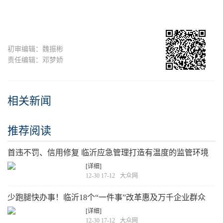
初审编辑：魏振彬
责任编辑：邓梦娇
相关新闻
推荐阅读
首违不罚、信用修复 临沂应急管理打造有温度的监管环境
[详细]
12-30 17-12
大众网
少跑腿快办事！临沂18个“一件事”改革惠及万千企业群众
[详细]
12-30 17-12
大众网