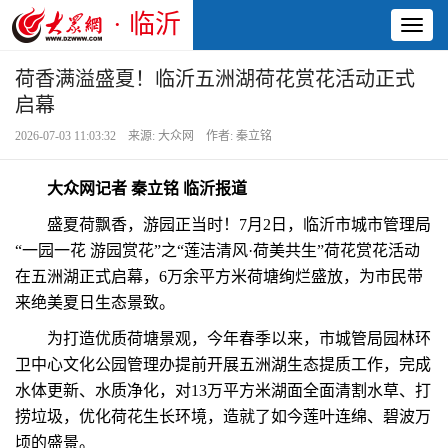
· 临沂
Toggl
naviga
荷香满溢盛夏！临沂五洲湖荷花赏花活动正式
启幕
2026-07-03 11:03:32 来源: 大众网 作者: 秦立铭
大众网记者 秦立铭 临沂报道
盛夏荷飘香，游园正当时！7月2日，临沂市城市管理局
“一园一花 游园赏花”之“莲洁清风·荷美共生”荷花赏花活动
在五洲湖正式启幕，6万余平方米荷塘绚烂盛放，为市民带
来绝美夏日生态景致。
为打造优质荷塘景观，今年春季以来，市城管局园林环
卫中心文化公园管理办提前开展五洲湖生态提质工作，完成
水体更新、水质净化，对13万平方米湖面全面清割水草、打
捞垃圾，优化荷花生长环境，造就了如今莲叶连绵、碧波万
顷的盛景。