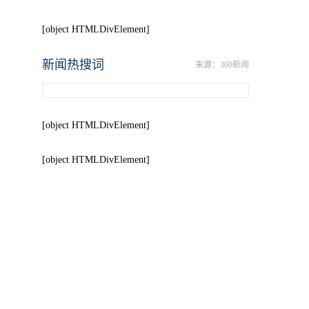
[object HTMLDivElement]
新闻热搜词
来源：360新闻
[object HTMLDivElement]
[object HTMLDivElement]