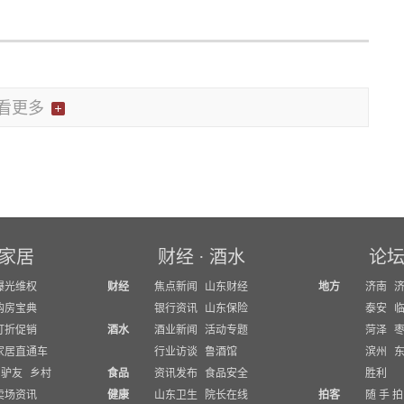
看更多
家居
财经
·
酒水
论
曝光维权
财经
焦点新闻
山东财经
地方
济南
购房宝典
银行资讯
山东保险
泰安
打折促销
酒水
酒业新闻
活动专题
菏泽
家居直通车
行业访谈
鲁酒馆
滨州
驴友
乡村
食品
资讯发布
食品安全
胜利
卖场资讯
健康
山东卫生
院长在线
拍客
随 手 拍