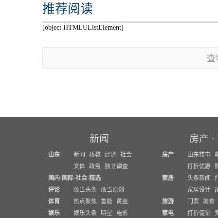
推荐阅读
[object HTMLUListElement]
查
新闻
房产
·
山东
新闻
政教
经济
社会
房产
山东楼市
文体
政务
独立调查
打折优惠
国内
·
国际
·
社会
·
精选
家居
头条新闻
评论
敢当头条
敢当原创
家居设计
体育
热点聚焦
鲁能
黄金
旅游
门票
美食
娱乐
娱乐头条
明星
电影
家电
打折促销