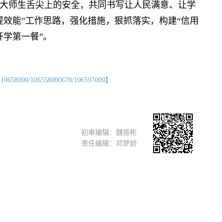
大师生舌尖上的安全，共同书写让人民满意、让学
提效能”工作思路，强化措施，狠抓落实，构建“信用
开学第一餐”。
/106558000678/106597009】
初审编辑：魏振彬
责任编辑：邓梦娇