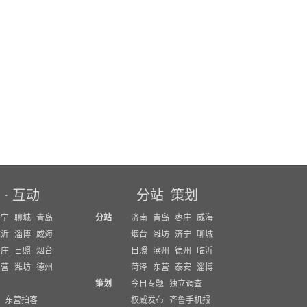
坛
·
互动
分站
策划
济宁
聊城
青岛
分站
济南
青岛
枣庄
威海
临沂
淄博
威海
烟台
潍坊
济宁
聊城
枣庄
日照
烟台
日照
滨州
德州
临沂
东营
潍坊
德州
菏泽
东营
泰安
淄博
策划
今日专题
独立调查
东营拍客
权威发布
齐鲁手机报