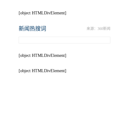
[object HTMLDivElement]
新闻热搜词
来源：360新闻
[object HTMLDivElement]
[object HTMLDivElement]