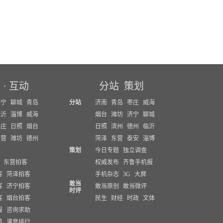
坛
·
互动
分站
策划
济宁
聊城
青岛
分站
济南
青岛
枣庄
威海
临沂
淄博
威海
烟台
潍坊
济宁
聊城
枣庄
日照
烟台
日照
滨州
德州
临沂
东营
潍坊
德州
菏泽
东营
泰安
淄博
策划
今日专题
独立调查
东营拍客
权威发布
齐鲁手机报
客
菏泽拍客
手机杂志
3G
大屏
敢当
客
济宁拍客
敢当原创
敢当微评
时评
客
烟台拍客
民生
财经
时政
文体
报
咨询求助
策
满意排行