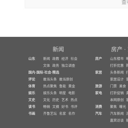
查
新闻
房产
·
山东
新闻
政教
经济
社会
房产
山东楼市
文体
政务
独立调查
打折优惠
国内
·
国际
·
社会
·
精选
家居
头条新闻
评论
敢当头条
敢当原创
家居设计
体育
热点聚焦
鲁能
黄金
旅游
门票
美食
娱乐
娱乐头条
明星
电影
家电
打折促销
文史
文化
历史
艺术
热点
本网原创
读书
畅销
文摘
好书
书评
消费
聚焦
曝光
书画
齐鲁艺坛
名家
名作
汽车
汽车新闻
嘉宾访谈