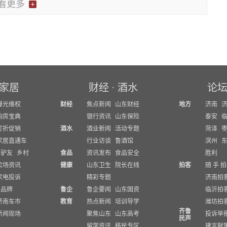
看更多
家居
财经
·
酒水
论
曝光维权
财经
焦点新闻
山东财经
地方
济南
购房宝典
银行资讯
山东保险
泰安
打折促销
酒水
酒业新闻
活动专题
菏泽
家居直通车
行业访谈
鲁酒馆
滨州
驴友
乡村
食品
资讯发布
食品安全
胜利
卖场资讯
健康
山东卫生
院长在线
拍客
随 手 拍
家电投诉
精彩专题
济南拍
品牌
鲁企
鲁企要闻
山东国资
临沂拍
济南车市
教育
热点新闻
培训导学
潍坊拍
齐鲁
新闻现场
聚焦山东
山东高考
投诉举
民声
留学资讯
移民专区
建言献