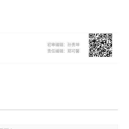
初审编辑：孙贵坤
责任编辑：郑可馨