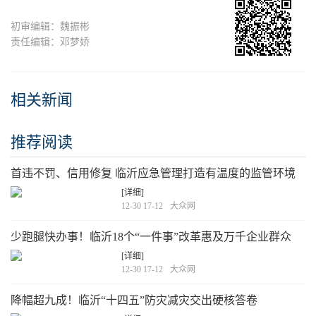
初审编辑：魏振彬
责任编辑：邓梦娇
相关新闻
推荐阅读
首违不罚、信用修复 临沂应急管理打造有温度的监管环境
[详细]
12-30 17-12
大众网
少跑腿快办事！临沂18个“一件事”改革惠及万千企业群众
[详细]
12-30 17-12
大众网
降幅超九成！临沂“十四五”防灾减灾交出硬核答卷