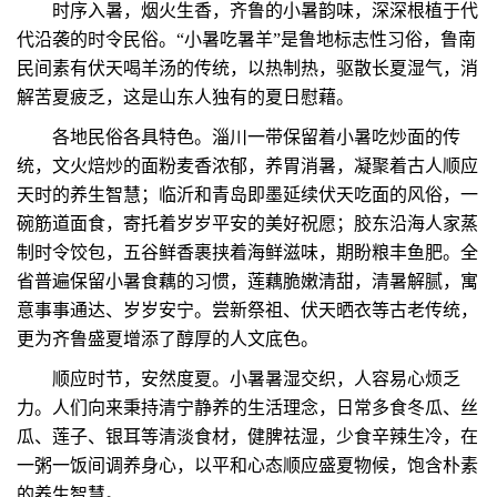
时序入暑，烟火生香，齐鲁的小暑韵味，深深根植于代
代沿袭的时令民俗。“小暑吃暑羊”是鲁地标志性习俗，鲁南
民间素有伏天喝羊汤的传统，以热制热，驱散长夏湿气，消
解苦夏疲乏，这是山东人独有的夏日慰藉。
各地民俗各具特色。淄川一带保留着小暑吃炒面的传
统，文火焙炒的面粉麦香浓郁，养胃消暑，凝聚着古人顺应
天时的养生智慧；临沂和青岛即墨延续伏天吃面的风俗，一
碗筋道面食，寄托着岁岁平安的美好祝愿；胶东沿海人家蒸
制时令饺包，五谷鲜香裹挟着海鲜滋味，期盼粮丰鱼肥。全
省普遍保留小暑食藕的习惯，莲藕脆嫩清甜，清暑解腻，寓
意事事通达、岁岁安宁。尝新祭祖、伏天晒衣等古老传统，
更为齐鲁盛夏增添了醇厚的人文底色。
顺应时节，安然度夏。小暑暑湿交织，人容易心烦乏
力。人们向来秉持清宁静养的生活理念，日常多食冬瓜、丝
瓜、莲子、银耳等清淡食材，健脾祛湿，少食辛辣生冷，在
一粥一饭间调养身心，以平和心态顺应盛夏物候，饱含朴素
的养生智慧。