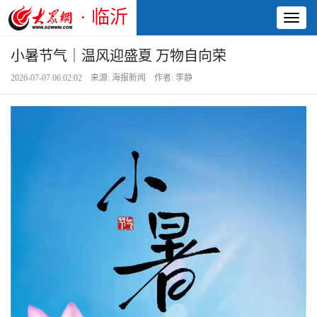
· 临沂
Toggl
naviga
小暑节气｜温风迎盛夏 万物自向荣
2026-07-07 06:02:02 来源: 海报新闻 作者: 李静