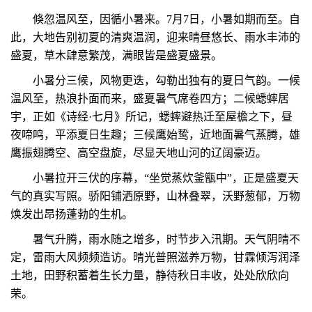
倏忽温风至，因循小暑来。7月7日，小暑如期而至。自
此，大地告别初夏的清爽温润，迎来晴昼悠长、雨水丰沛的
盛夏，草木肆意繁茂，满眼皆是盛夏盛景。
小暑分三候，风物更迭，勾勒出独有的夏日气韵。一候
温风至，热浪扑面而来，盛夏暑气席卷四方；二候蟋蟀居
宇，正如《诗经·七月》所记，蟋蟀避热迁至屋檐之下，昼
夜啼鸣，平添夏日生趣；三候鹰始鸷，近地面暑气蒸腾，雄
鹰振翅腾空、高空盘旋，尽显天地山河的辽阔豪迈。
小暑拉开三伏的序幕，“坐觉蒸炊釜甑中”，正是盛夏天
气的真实写照。骄阳铺洒原野，山林叠翠，沃野葱郁，万物
焕发出昂扬蓬勃的生机。
暑气升腾，雨水随之增多，时节步入汛期。天气阴晴不
定，雷雨大风频频造访。晴光普照滋养万物，甘霖倾泻润泽
土地，田野积蓄着生长力量，静待秋日丰收，处处欣欣向
荣。