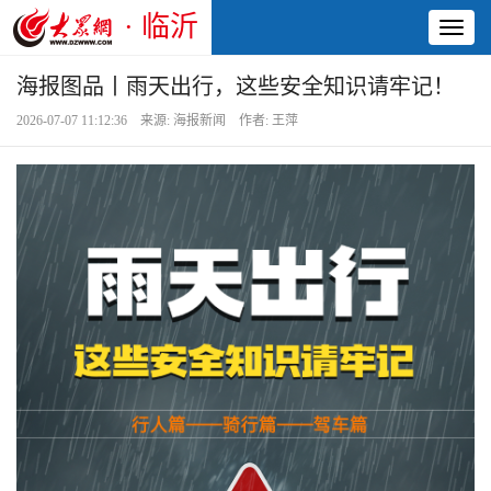
· 临沂
Toggl
naviga
海报图品丨雨天出行，这些安全知识请牢记！
2026-07-07 11:12:36 来源: 海报新闻 作者: 王萍