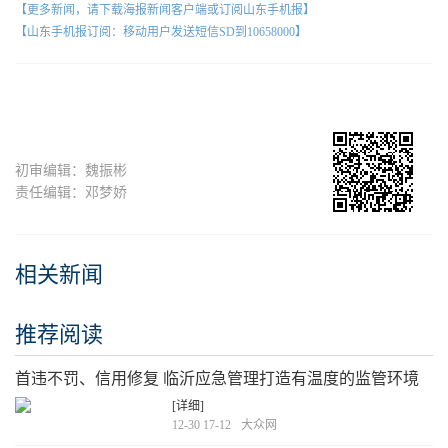
【更多新闻，请下载海报新闻客户端或订阅山东手机报】
【山东手机报订阅：移动用户发送短信SD到10658000】
初审编辑：魏振彬
责任编辑：邓梦娇
相关新闻
推荐阅读
首违不罚、信用修复 临沂应急管理打造有温度的监管环境
[详细]
12-30 17-12
大众网