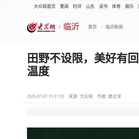
大众网首页
要闻
时评
山东
读书
体育
娱乐
· 临沂
首页
>
临沂新闻
田野不设限，美好有回
温度
2026-07-07 15:17:02 来源: 大众网 作者: 滕立军