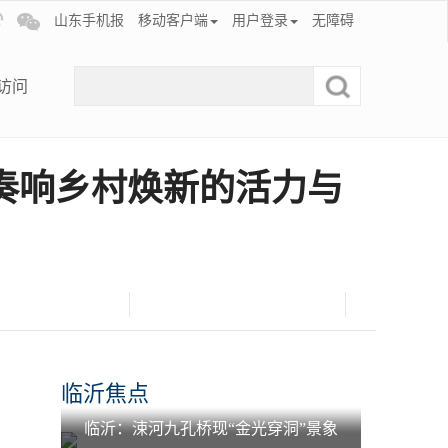
山东手机报
移动客户端
用户登录
无障碍
访问
奏响乡村焕新的活力与
临沂焦点
临沂：涑河九孔桥现“金光穿洞”景象