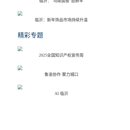
临沂：“马娃面塑”迎新年
临沂：新年饰品市场持续升温
精彩专题
2025全国知识产权宣传周
鲁渝协作·聚力城口
AI 临沂