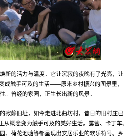
新的活力与温度。它让沉寂的夜晚有了光亮，让
字变成触手可及的生活——原来乡村振兴的图景里，
往。曾经的家园，正生长出新的风景。
的寂静旧址，如今走进北曲坊村，昔日的旧村庄已
”正从概念变为触手可及的美好生活。露营、卡丁车、
园、荷花池塘等都呈现出安居乐业的欢乐符号。乡