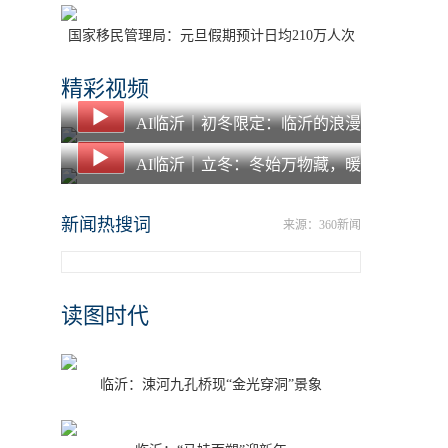
国家移民管理局：元旦假期预计日均210万人次
出入境
精彩视频
AI临沂｜初冬限定：临沂的浪漫
都藏在落叶里了
AI临沂｜立冬：冬始万物藏，暖
食愈寒冬
新闻热搜词
来源：360新闻
读图时代
临沂：涑河九孔桥现“金光穿洞”景象