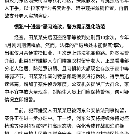
镇及河东区汤头街道等农村地区，头戴假发，专挑独居老年
人下手，以“拉家常”为名套近乎、暗中窥探藏钱位置，再借
故支开老人实施盗窃。
惯犯“十进宫”恶习难改，警方提示强化防范
经查，田某某先后因盗窃罪等被判处刑罚10余次，今年
4月刚刚刑满释放。然而，法律的严厉惩处未能促其悔改，
出狱仅月余便重操旧业，再次走上违法犯罪道路。办案民警
介绍，此类犯罪嫌疑人专门瞄准农村留守老人，正是看准部
分老人独居、防范意识弱、且习惯将大额现金存放于家中等
薄弱环节。田某某作案时特意佩戴假发进行伪装，得手后迅
速逃离，增加了案件侦办难度。公安机关提醒广大群众，家
中不宜存放大量现金，对陌生人员上门应保持警惕，遇可疑
情况立即报警。
目前，犯罪嫌疑人田某某已被河东公安依法刑事拘留，
案件正在进一步办理中。下一步，河东公安将持续保持对盗
抢骗等侵财犯罪的严打高压态势，强化合成作战和追赃挽
损，切实守护人民群众财产安全，坚决维护农村地区社会治