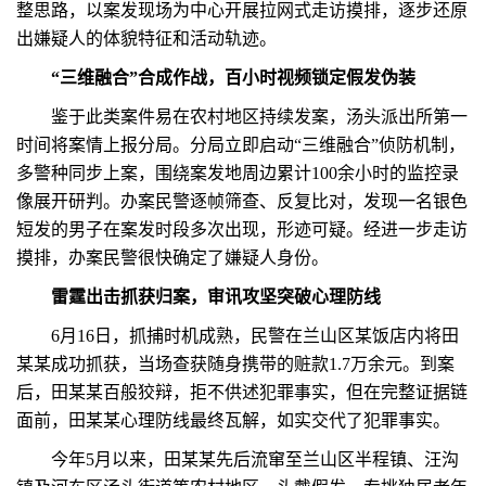
整思路，以案发现场为中心开展拉网式走访摸排，逐步还原
出嫌疑人的体貌特征和活动轨迹。
“三维融合”合成作战，百小时视频锁定假发伪装
鉴于此类案件易在农村地区持续发案，汤头派出所第一
时间将案情上报分局。分局立即启动“三维融合”侦防机制，
多警种同步上案，围绕案发地周边累计100余小时的监控录
像展开研判。办案民警逐帧筛查、反复比对，发现一名银色
短发的男子在案发时段多次出现，形迹可疑。经进一步走访
摸排，办案民警很快确定了嫌疑人身份。
雷霆出击抓获归案，审讯攻坚突破心理防线
6月16日，抓捕时机成熟，民警在兰山区某饭店内将田
某某成功抓获，当场查获随身携带的赃款1.7万余元。到案
后，田某某百般狡辩，拒不供述犯罪事实，但在完整证据链
面前，田某某心理防线最终瓦解，如实交代了犯罪事实。
今年5月以来，田某某先后流窜至兰山区半程镇、汪沟