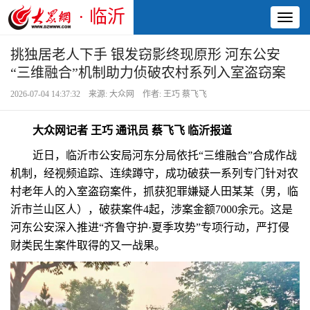
· 临沂
Toggl
naviga
挑独居老人下手 银发窃影终现原形 河东公安
“三维融合”机制助力侦破农村系列入室盗窃案
2026-07-04 14:37:32 来源: 大众网 作者: 王巧 蔡飞飞
大众网记者 王巧 通讯员 蔡飞飞 临沂报道
近日，临沂市公安局河东分局依托“三维融合”合成作战
机制，经视频追踪、连续蹲守，成功破获一系列专门针对农
村老年人的入室盗窃案件，抓获犯罪嫌疑人田某某（男，临
沂市兰山区人），破获案件4起，涉案金额7000余元。这是
河东公安深入推进“齐鲁守护·夏季攻势”专项行动，严打侵
财类民生案件取得的又一战果。