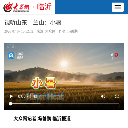
· 临沂
Toggl
naviga
视听山东丨兰山：小暑
2026-07-07 13:52:02 来源: 大众网 作者: 冯善鹏
大众网记者 冯善鹏 临沂报道