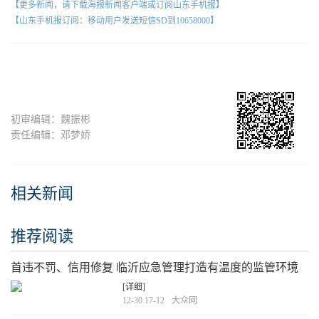
【更多新闻，请下载海报新闻客户端或订阅山东手机报】
【山东手机报订阅：移动用户发送短信SD到10658000】
初审编辑：魏振彬
责任编辑：邓梦娇
相关新闻
推荐阅读
首违不罚、信用修复 临沂应急管理打造有温度的监管环境
[详细]
12-30 17-12
大众网