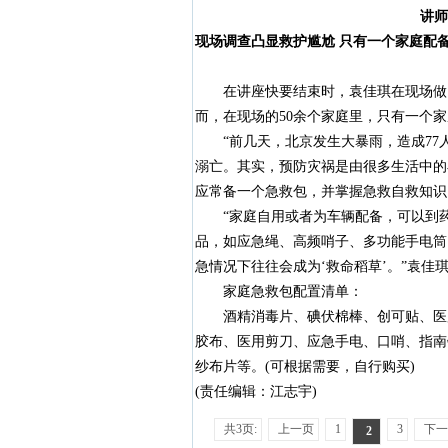
讲师
现场调查凸显救护尴尬 只有一个家庭配
在讲座快要结束时，袁佳琪在现场做了
而，在现场的50余个家庭里，只有一个
“前几天，北京发生大暴雨，造成77
溺亡。其实，预防灾祸是由很多生活中的
应常备一个急救包，并掌握急救自救知识
“家庭自用或者为车辆配备，可以到药
品，如应急绳、高频哨子、多功能手电筒
急情况下往往会成为‘救命稻草’。”袁佳
家庭急救包配置清单：
酒精消毒片、碘伏棉棒、创可贴、医用
胶布、医用剪刀、应急手电、口哨、指南
纱布片等。(可根据需要，自行购买)
(责任编辑：江志宇)
共3页:
上一页
1
3
下一
2