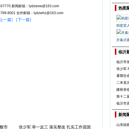
37770 新闻邮箱：lydzwxw@163.com
热图
89-8001 合作邮箱：lydzwhz@163.com
上一篇
] [
下一篇
]
明星雷
开幕式
临沂
临沂市
张少军:
暑期生
二本首
建校舍
第十二
临沂市直
新闻
山东姑
醒市
张少军:举一反三 落实整改 扎实工作迎国