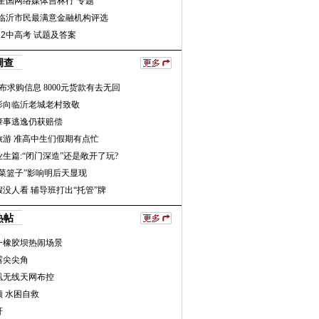
全国网络媒体吉林行”专题
年临沂市民最满意金融机构评选
12中高考 试题及答案
调查
布求购信息 8000元货款有去无回
影向临沂老城老村致敬
肇事逃逸仍获赔偿
旅游 准高中生们假期有点忙
生篇:“闭门深造”还是敞开了玩?
“菜篮子”影响明后天显现
没人看 辅导班打出“托管”牌
热帖
一橡胶坝热闹场景
露尖尖角
凰无线天网布控
 水困自救
轩