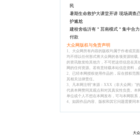
民
暑期生命救护大课堂开讲 现场调查
护尴尬
建校舍临沂有＂莒南模式＂集中合力
付款
大众网版权与免责声明
1、大众网所有内容的版权均属于作者或页
均不得以任何形式将大众网的各项资源转载
的资讯散发给其他方，不可把这些信息在其
网的任何资源。若有意转载本站信息资料，
2、已经本网授权使用作品的，应在授权范围
其相关法律责任。
3、凡本网注明“来源：XXX（非大众网）
代表本网赞同其观点和对其真实性负责。本
单位或个人不想在本网发布，可与本网联系
4、如因作品内容、版权和其它问题需要同本
大众