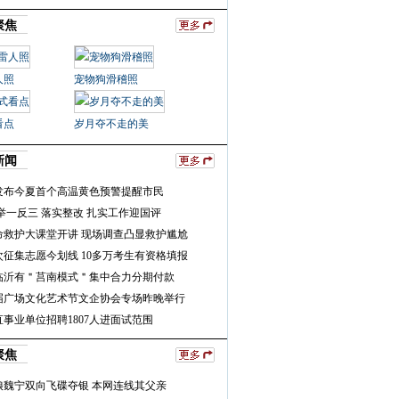
聚焦
人照
宠物狗滑稽照
看点
岁月夺不走的美
新闻
发布今夏首个高温黄色预警提醒市民
举一反三 落实整改 扎实工作迎国评
命救护大课堂开讲 现场调查凸显救护尴尬
次征集志愿今划线 10多万考生有资格填报
临沂有＂莒南模式＂集中合力分期付款
届广场文化艺术节文企协会专场昨晚举行
事业单位招聘1807人进面试范围
聚焦
娘魏宁双向飞碟夺银 本网连线其父亲