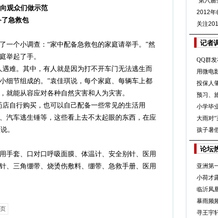
“第六届
向观众们做示范
2012
备了急救包
关注20
记者
一个小调查：“家中配备急救包的家庭请举手。”然
家庭举起了手。
QQ群发
人遇难。其中，有人就是因为打不开车门无法逃生而
用微电
小细节组成的。”袁佳琪说，每个家庭、每辆车上都
投保人
，就能从容应对各种自然灾害和人为灾害。
预习、
店自行购买，也可以自己配备一些常见的生活用
小学毕业
、汽车逃生锤等，这些看上去不太起眼的东西，在应
大雨对
琪说。
孩子暑假
论坛
手套、口对口呼吸面膜、体温计、安全别针、医用
针、三角绷带、烧烫伤敷料、绷带、急救手册、医用
亚洲第
小荷才
临沂凤
暴雨频频
页
寻王宇