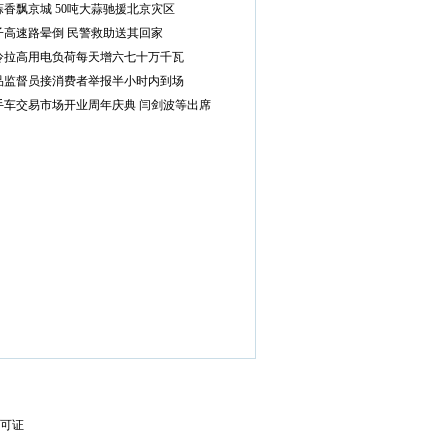
香飘京城 50吨大蒜驰援北京灾区
子高速路晕倒 民警救助送其回家
冷拉高用电负荷每天增六七十万千瓦
品监督员接消费者举报半小时内到场
手车交易市场开业周年庆典 闫剑波等出席
可证