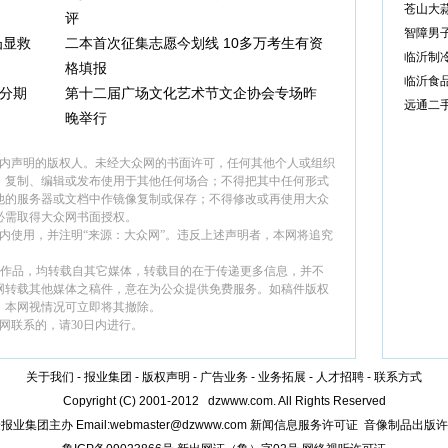
苍山大蒜
评
智障男
凸显救
二本首次征集志愿今划线 10多万考生有资
临沂制
格填报
临沂食
分期
第十二届广场文化艺术节文企协会专场昨
远通二
晚举行
面内声明的版权人。未经大众网的书面许可，任何其他个人或组织
、复制、编辑或发布使用于其他任何场合；不得把其中任何形式
他的服务器或文档中作镜像复制或保存；不得修改或再使用大众
必需取得大众网书面授权。
内使用，并注明“来源：大众网”。违反上述声明者，本网将追究
”的作品，均转载自其它媒体，转载目的在于传递更多信息，并不
网转载其他媒体之稿件，意在为公众提供免费服务。如稿件版权
，本网视情况可立即将其撤除。
网联系的，请30日内进行。
关于我们
-
报业集团
-
版权声明
-
广告业务
-
业务拓展
-
人才招聘
-
联系方式
Copyright (C) 2001-2012 dzwww.com. All Rights Reserved
报业集团主办 Email:
webmaster@dzwww.com
新闻信息服务许可证
音像制品出版许