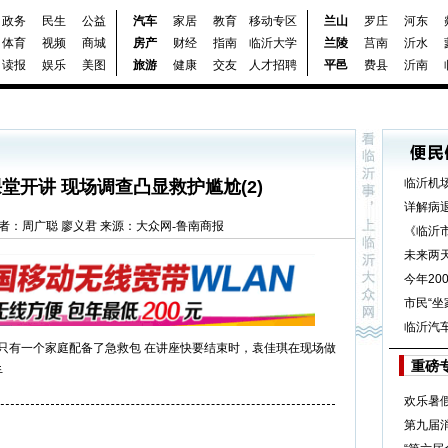
政务
民生
公益
汽车
家居
教育
移动专区
兰山
罗庄
河东
体育
视频
商城
房产
财经
指南
临沂大学
兰陵
莒南
沂水
读报
娱乐
美图
旅游
健康
交友
人才招聘
平邑
费县
沂南
临沂机
堂开讲 现场调查凸显救护尴尬(2)
详解病
7:30 作者：周广聪 廖义君 来源：大众网-鲁南商报
《临沂
未来两
今年20
市民“坐
临沂汽
 只有一个家庭配备了急救包 在讲座快要结束时，袁佳琪在现场做
重磅
手
欢乐暑
第九届