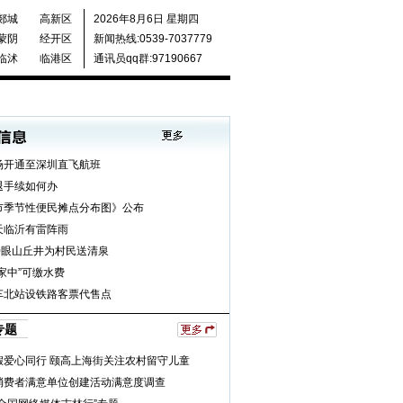
郯城
高新区
2026年8月6日 星期四
蒙阴
经开区
新闻热线:0539-7037779
临沭
临港区
通讯员qq群:97190667
场开通至深圳直飞航班
退手续如何办
市季节性便民摊点分布图》公布
天临沂有雷阵雨
0眼山丘井为村民送清泉
家中”可缴水费
车北站设铁路客票代售点
专题
假爱心同行 颐高上海街关注农村留守儿童
消费者满意单位创建活动满意度调查