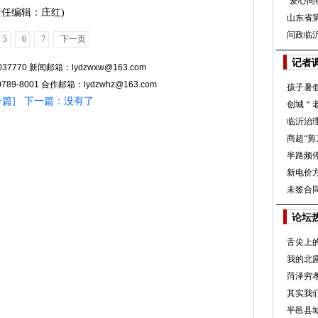
“爱心同
责任编辑：庄红)
山东省
问政临
5
6
7
下一页
记者
37770 新闻邮箱：lydzwxw@163.com
89-8001 合作邮箱：lydzwhz@163.com
孩子暑假
一篇
] 下一篇：没有了
创城＂
临沂治
商超“剪
半路频
新电价
未签合
论坛
舌尖上
我的北
菏泽穷
其实我
平邑县