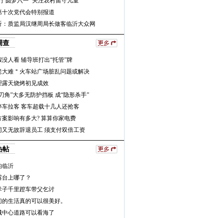
行 圆梦六一” 关注农村留守儿童
第十次党代会特别报道
沂：质监局汉继周局长做客临沂大众网
调查
没人看 辅导班打出“托管”牌
老大难＂火车站广场脏乱问题或解决
理露天烧烤初见成效
刀角”大多无防护挡板 成“隐形杀手”
停车拉客 客车超载十几人还抢客
方案影响有多大? 算算你家电费
同又无故辞退员工 须支付双倍工资
热帖
的临沂
露台上哪了？
孝子千里蹬车带父乞讨
们的生活真的可以很美好。
城中心道路可以看海了