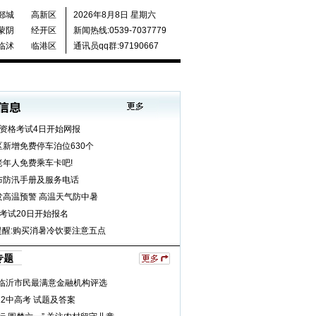
郯城
高新区
2026年8月8日 星期六
蒙阴
经开区
新闻热线:0539-7037779
临沭
临港区
通讯员qq群:97190667
业资格考试4日开始网报
区新增免费停车泊位630个
老年人免费乘车卡吧!
布防汛手册及服务电话
发高温预警 高温天气防中暑
考试20日开始报名
5提醒:购买消暑冷饮要注意五点
专题
年临沂市民最满意金融机构评选
12中高考 试题及答案