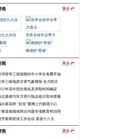
聚焦
的九大沐浴
世界名校毕业季大
香
燃烧的“香烟”
新闻
图书馆等三馆假期对中小学生免费开放
发布三级地质灾害气象预报 全力防灾
012年高中招生报名及录取时间确定
毒志愿者汽车万里行抵达临沂宣传禁毒
出新花样 “好友”要网上代购需小心
开展道德领域突出问题专项教育和治理
召开新闻宣传工作会议 喜迎十八大
聚焦