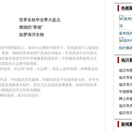
热图
世界名校毕业季大盘点
燃烧的“香烟”
最奇怪
如梦海洋生物
面内声明的版权人。未经大众网的书面许可，任何其他个人或组织
粽叶飘
、复制、编辑或发布使用于其他任何场合；不得把其中任何形式
他的服务器或文档中作镜像复制或保存；不得修改或再使用大众
临沂
必需取得大众网书面授权。
内使用，并注明“来源：大众网”。违反上述声明者，本网将追究
临沂市
临沂市
”的作品，均转载自其它媒体，转载目的在于传递更多信息，并不代
临沂市2
转载其他媒体之稿件，意在为公众提供免费服务。如稿件版权单
本网视情况可立即将其撤除。
中国禁
网联系的，请30日内进行。
网上诈骗
临沂市
临沂市
新闻