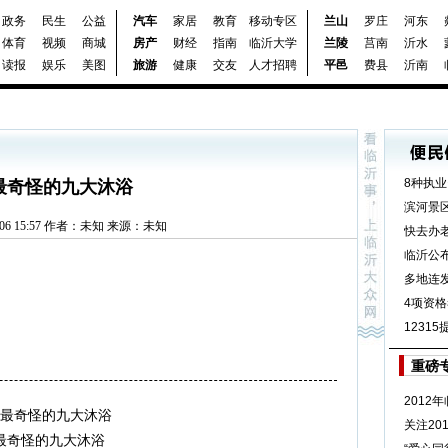
政务
民生
公益
汽车
家居
教育
移动专区
兰山
罗庄
河东
体育
视频
商城
房产
财经
指南
临沂大学
兰陵
莒南
沂水
读报
娱乐
美图
旅游
健康
交友
人才招聘
平邑
费县
沂南
8种执
最奇怪的九大沐浴
滨河景
07-06 15:57 作者：未知 来源：未知
快去办
临沂公
多地连
4项资格
1231
重磅
2012
最奇怪的九大沐浴
关注20
最奇怪的九大沐浴