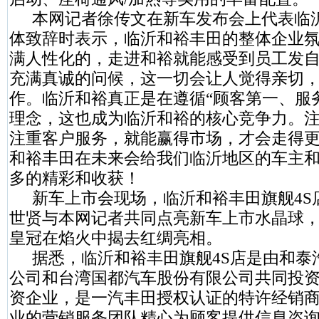
本网记者徐传文在新车发布会上代表临
体致辞时表示，临沂和裕丰田
的整体企业
满人性化的，走进和裕就能感受到员工发
充满真诚的问候，这一切会让人觉得亲切
作。临沂和裕真正是在遵循“顾客第一、服
理念，这也成为临沂和裕的核心竞争力。
注重客户服务，就能赢得市场，才会走得
和裕丰田在未来会给我们临沂地区的车主
多的精彩和收获！
新车上市会现场，临沂和裕丰田旗舰4S
世贤与本网记者共同点亮新车上市水晶球，2
皇冠在焰火中揭去红绸亮相。
据悉，临沂和裕丰田旗舰4S店是由和泰
公司和台湾国都汽车股份有限公司共同投
资企业，是一汽丰田授权认证的特许经销
业的营销服务团队精心为顾客提供信息咨