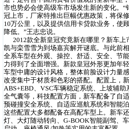
市也势必会使高级车市场发生新的变化。“
冠上市，厂家特推出巨幅优惠政策，将保修
10万公里，以及提供信用卡贷款业务，使
降低。”王志忠说。
2012款全新皇冠究竟新在哪里？新车上
凯
与栾雪雪为到场嘉宾解开谜底。与此前
全系车型在外观、操控、舒适、安全、节
力得到了全面增强。新款皇冠外形更加年
车型中庸的设计风格，整体前脸设计力量
改变集中于材质和色彩的搭配。配置上，
ABS+EBD、VSC车辆稳定系统、上坡辅助
全气囊等，科技配置方面，新车配备了自
预碰撞安全系统、自适应巡航系统和智能
这些配置大多都配备在高配车型上。新车
灯、大灯随动转向、G-BOOK智能副驾、
启动、座椅通风/加热等实用的丰富配置。