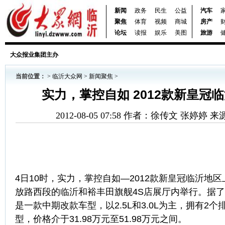
新闻
政务
民生
公益
汽车
聚焦
体育
视频
商城
房产
论坛
读报
娱乐
美图
旅游
大众报业集团主办
当前位置：
>
临沂大众网
>
新闻聚焦
>
实力，掌控自如 2012款新皇冠
2012-08-05 07:58 作者：徐传文 张婷婷
4日10时，实力，掌控自如—2012款新皇冠临沂地
放路西段的临沂和裕丰田旗舰4S店展厅内举行。据了解
是一款中期改款车型，以2.5L和3.0L为主，拥有2个
型，价格介于31.98万元至51.98万元之间。