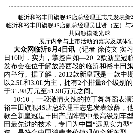
临沂和裕丰田旗舰4S店总经理王志忠发表新
临沂和裕丰田旗舰4S店
副总经理吴世贤（左）与
共同触摸激光球
展厅内参与上市活动的嘉宾及媒体
大众网临沂8月4日讯
（
记者 徐传文 实
日10时，实力，掌控自如—2012款新皇冠
发布会在位于解放路西段的临沂和裕丰田旗
内举行。据了解，2012款新皇冠是一款中
以2.5L和3.0L为主，拥有2个排量8个级
于31.98万元至51.98万元之间。
10:10，一段激情火辣的拉丁舞舞蹈表
裕丰田旗舰4S店总经理王志忠发表致辞，他表
款全新皇冠是丰田产品阵营中最高级别车
田最先进的技术，专门为中国“远见实力型
造，是符合中国消费者价值观的全新车型