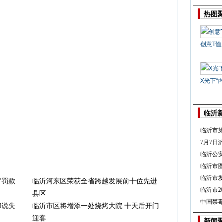
热图
创意T恤
X光下“
临沂
临沂市第
7月7
临沂公
临沂市
临沂市
”罚款
临沂河东区荣获全省跨越发展前十位先进
临沂市2
县区
中国禁
却说失
临沂市区将增添一处烧烤大院 十天后开门
迎客
新闻