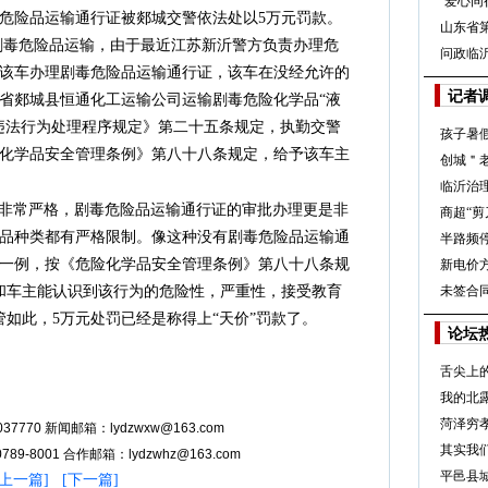
“爱心同
危险品运输通行证被郯城交警依法处以5万元罚款。
山东省
危险品运输，由于最近江苏新沂警方负责办理危
问政临
该车办理剧毒危险品运输通行证，该车在没经允许的
记者
省郯城县恒通化工运输公司运输剧毒危险化学品“液
违法行为处理程序规定》第二十五条规定，执勤交警
孩子暑假
化学品安全管理条例》第八十八条规定，给予该车主
创城＂
临沂治
非常严格，剧毒危险品运输通行证的审批办理更是非
商超“剪
品种类都有严格限制。像这种没有剧毒危险品运输通
半路频
一例，按《危险化学品安全管理条例》第八十八条规
新电价
员和车主能认识到该行为的危险性，严重性，接受教育
未签合
如此，5万元处罚已经是称得上“天价”罚款了。
论坛
舌尖上
我的北
菏泽穷
37770 新闻邮箱：lydzwxw@163.com
其实我
89-8001 合作邮箱：lydzwhz@163.com
平邑县
上一篇
] [
下一篇
]