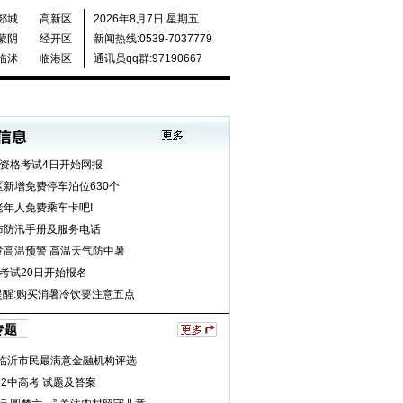
郯城
高新区
2026年8月7日 星期五
蒙阴
经开区
新闻热线:0539-7037779
临沭
临港区
通讯员qq群:97190667
业资格考试4日开始网报
区新增免费停车泊位630个
老年人免费乘车卡吧!
布防汛手册及服务电话
发高温预警 高温天气防中暑
考试20日开始报名
5提醒:购买消暑冷饮要注意五点
专题
年临沂市民最满意金融机构评选
12中高考 试题及答案