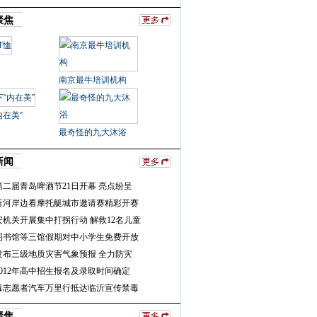
聚焦
南京最牛培训机构
内在美”
最奇怪的九大沐浴
新闻
二届青岛啤酒节21日开幕 亮点纷呈
日沂河岸边看摩托艇城市邀请赛精彩开赛
安机关开展集中打拐行动 解救12名儿童
图书馆等三馆假期对中小学生免费开放
发布三级地质灾害气象预报 全力防灾
012年高中招生报名及录取时间确定
毒志愿者汽车万里行抵达临沂宣传禁毒
聚焦