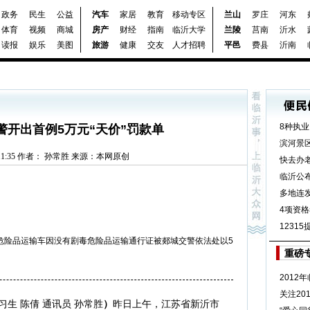
政务
民生
公益
汽车
家居
教育
移动专区
兰山
罗庄
河东
体育
视频
商城
房产
财经
指南
临沂大学
兰陵
莒南
沂水
读报
娱乐
美图
旅游
健康
交友
人才招聘
平邑
费县
沂南
8种执
警开出首例5万元“天价”罚款单
滨河景
07 11:35 作者： 孙常胜 来源：本网原创
快去办
临沂公
多地连
4项资格
1231
危险品运输车因没有剧毒危险品运输通行证被郯城交警依法处以5
重磅
2012
关注20
习生 陈倩 通讯员 孙常胜
）
昨日上午，江苏省新沂市