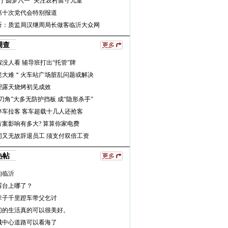
行 圆梦六一” 关注农村留守儿童
第十次党代会特别报道
沂：质监局汉继周局长做客临沂大众网
调查
没人看 辅导班打出“托管”牌
老大难＂火车站广场脏乱问题或解决
理露天烧烤初见成效
刀角”大多无防护挡板 成“隐形杀手”
停车拉客 客车超载十几人还抢客
方案影响有多大? 算算你家电费
同又无故辞退员工 须支付双倍工资
热帖
的临沂
露台上哪了？
孝子千里蹬车带父乞讨
们的生活真的可以很美好。
城中心道路可以看海了