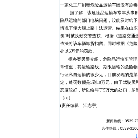
一家化工厂剧毒危险品运输车因没有剧毒
据了解，该危险品运输车常年从事剧毒
险品运输的部门电脑问题，没能及时给予
情况下便大胆上路非法运营。结果在山东
氯”时被执勤交警查获。根据《道路交通
依法将该车辆卸货扣留。同时根据《危险
处以5万元的罚款。
据办案民警介绍，危险品运输车管理
常慎重，其运输路线、期限运输的危险物
行证私自运输的很少见，目前发现的是第
定，处罚数额是5到10万元，由于驾驶
态度较好，所以给与了5万元的处罚，尽管
（cq）
(责任编辑：江志宇)
新闻热线：0539-70
合作热线：0539-31007
[