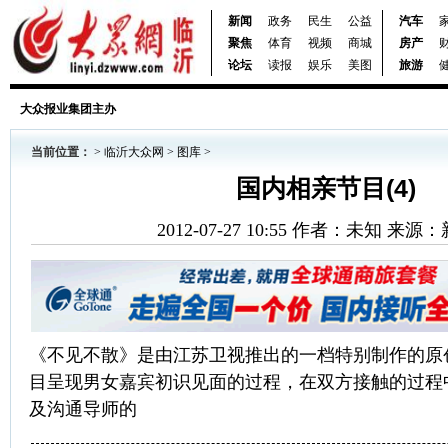
新闻
政务
民生
公益
汽车
聚焦
体育
视频
商城
房产
论坛
读报
娱乐
美图
旅游
大众报业集团主办
当前位置：
>
临沂大众网
>
图库
>
国内相亲节目(4)
2012-07-27 10:55 作者：未知 来
《不见不散》是由江苏卫视推出的一档特别制作的原
目呈现男女嘉宾初识见面的过程，在双方接触的过程
及沟通导师的