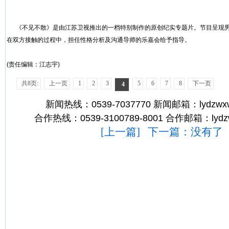
《不见不散》是由江苏卫视推出的一档特别制作的原创纪实专题片。节目呈现男
在双方接触的过程中，担任性格分析及沟通导师的乐嘉会给予指导。
(责任编辑：江志宇)
共8页:
上一页
1
2
3
5
6
7
8
下一页
4
新闻热线：0539-7037770 新闻邮箱：lydzwx
合作热线：0539-3100789-8001 合作邮箱：lydz
[
上一篇
] 下一篇：没有了