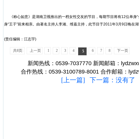
《称心如意》是湖南卫视推出的一档女性交友的节目，每期节目将有12位单身“
身“王子”前来相亲。由著名主持人李湘、维嘉主持，此节目于2011年3月9日晚在
(责任编辑：江志宇)
共8页:
上一页
1
2
3
4
6
7
8
下一页
5
新闻热线：0539-7037770 新闻邮箱：lydzwxw
合作热线：0539-3100789-8001 合作邮箱：lydz
[
上一篇
] 下一篇：没有了