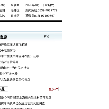
郯城
高新区
2026年8月8日 星期六
蒙阴
经开区
新闻热线:0539-7037779
临沭
临港区
通讯员qq群:97190667
场开通至深圳直飞航班
退手续如何办
市季节性便民摊点分布图》公布
天临沂有雷阵雨
0眼山丘井为村民送清泉
家中”可缴水费
车北站设铁路客票代售点
专题
假爱心同行 颐高上海街关注农村留守儿童
消费者满意单位创建活动满意度调查