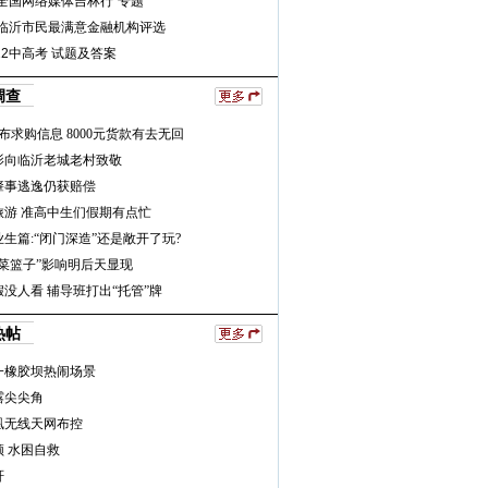
全国网络媒体吉林行”专题
年临沂市民最满意金融机构评选
12中高考 试题及答案
调查
布求购信息 8000元货款有去无回
影向临沂老城老村致敬
肇事逃逸仍获赔偿
旅游 准高中生们假期有点忙
生篇:“闭门深造”还是敞开了玩?
“菜篮子”影响明后天显现
没人看 辅导班打出“托管”牌
热帖
一橡胶坝热闹场景
露尖尖角
凰无线天网布控
 水困自救
轩