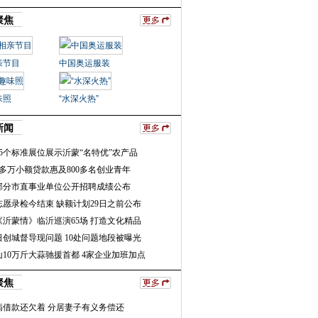
聚焦
亲节目
中国奥运服装
味照
“水深火热”
新闻
5个标准展位展示沂蒙“名特优”农产品
多万小额贷款惠及800多名创业青年
部分市直事业单位公开招聘成绩公布
志愿录检今结束 缺额计划29日之前公布
《沂蒙情》临沂巡演65场 打造文化精品
日创城督导现问题 10处问题地段被曝光
10万斤大蒜驰援首都 4家企业加班加点
聚焦
病借款还欠着 分居妻子有义务偿还