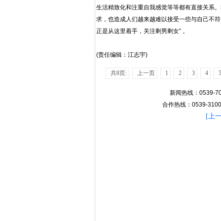
生活精致化和注重自我感觉等等都有直接关系。
求，也造成人们越来越难以接受一些与自己不符
正是从这里着手，关注剩男剩女” 。
(责任编辑：江志宇)
共8页:
上一页
1
2
3
4
新闻热线：0539-70
合作热线：0539-31007
[
上