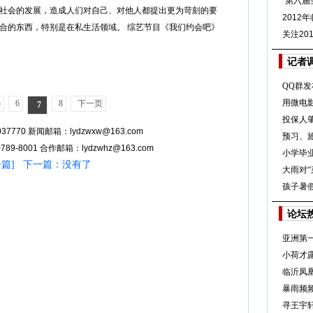
“第六届
社会的发展，造成人们对自己、对他人都提出更为苛刻的要
2012
合的东西，特别是在私生活领域。 综艺节目《我们约会吧》
关注20
记者
QQ群发
用微电
5
6
8
下一页
7
投保人
37770 新闻邮箱：lydzwxw@163.com
预习、
89-8001 合作邮箱：lydzwhz@163.com
小学毕业
一篇
] 下一篇：没有了
大雨对
孩子暑假
论坛
亚洲第
小荷才
临沂凤
暴雨频频
寻王宇