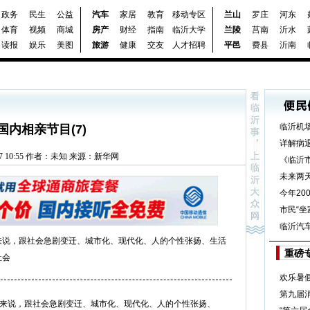
政务
民生
公益
汽车
家居
教育
移动专区
兰山
罗庄
河东
体育
视频
商城
房产
财经
指南
临沂大学
兰陵
莒南
沂水
读报
娱乐
美图
旅游
健康
交友
人才招聘
平邑
费县
沂南
临沂机
国内相亲节目(7)
详解病
7-27 10:55 作者：未知 来源：新华网
《临沂
未来两
今年20
市民“坐
临沂汽
来说，跟社会急剧变迁、城市化、现代化、人的个性张扬、生活
重磅
社会
欢乐暑
第九届
说，跟社会急剧变迁、城市化、现代化、人的个性张扬、