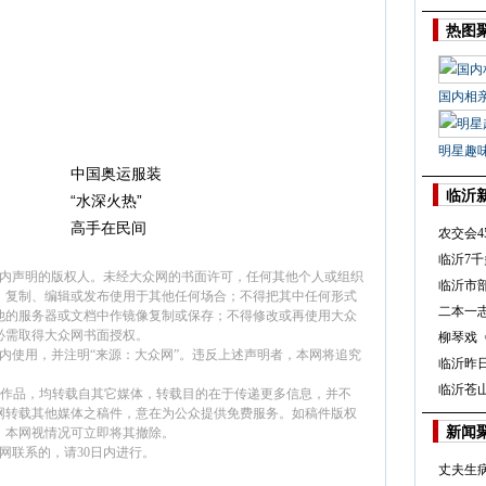
热图
国内相
明星趣
中国奥运服装
临沂
“水深火热”
高手在民间
农交会4
临沂7千
面内声明的版权人。未经大众网的书面许可，任何其他个人或组织
临沂市
、复制、编辑或发布使用于其他任何场合；不得把其中任何形式
二本一
他的服务器或文档中作镜像复制或保存；不得修改或再使用大众
必需取得大众网书面授权。
柳琴戏
内使用，并注明“来源：大众网”。违反上述声明者，本网将追究
临沂昨
临沂苍山
”的作品，均转载自其它媒体，转载目的在于传递更多信息，并不
网转载其他媒体之稿件，意在为公众提供免费服务。如稿件版权
新闻
，本网视情况可立即将其撤除。
网联系的，请30日内进行。
丈夫生